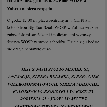
rodem z naszego miasta. 32 Finał WOŚP w
Zabrzu nabiera rozpędu.
O godz. 12.00 na placu centralnym w CH Platan
koło sklepu Big Star Sztab WOŚP w Zabrzu wraz ze
zabrzańskimi strażakami i policjantami wyruszył
ścieżką WOŚP w stronę schodów. Dzieje się i będzie
się działa naprawdę dużo.
– JEST Z NAMI STUDIO MACIEJ, SĄ
ANIMACJE, STREFA RELAKSU, STREFA GIER
WIELKOFORMATOWYCH, STREFA MALUCHA,
KOLOROWE WARKOCZYKI I WARSZTATY
ROBIENIA SLAJDÓW. MAMY TEŻ
ZABYTKOWE ROWERY. NA PRZECIWKO