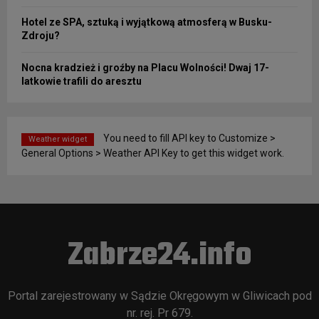
Hotel ze SPA, sztuką i wyjątkową atmosferą w Busku-
Zdroju?
Nocna kradzież i groźby na Placu Wolności! Dwaj 17-
latkowie trafili do aresztu
You need to fill API key to Customize >
Weather widget
General Options > Weather API Key to get this widget work.
Zabrze24.info
Portal zarejestrowany w Sądzie Okręgowym w Gliwicach pod
nr. rej. Pr 679.