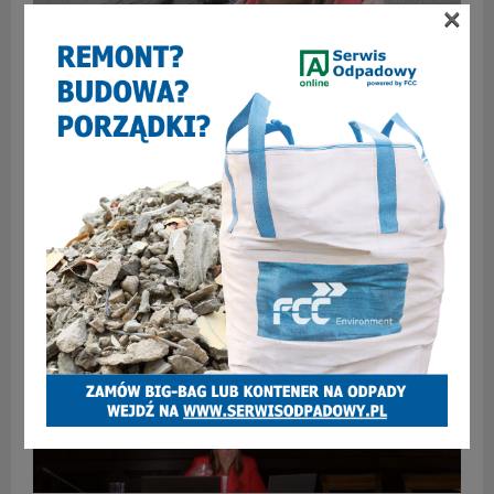
×
Co zmienilibyście w Zabrzu? [WIDEO-SONDA
ULICZNA]