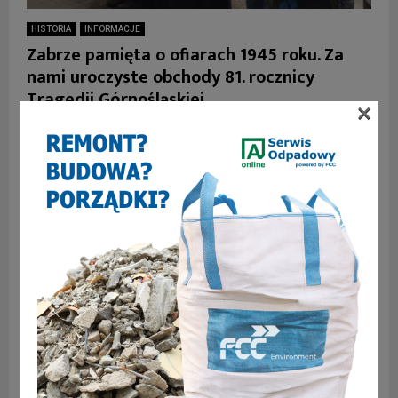
HISTORIA
INFORMACJE
Zabrze pamięta o ofiarach 1945 roku. Za
nami uroczyste obchody 81. rocznicy
Tragedii Górnośląskiej
×
W piątek, 23 stycznia, Zabrze oddało hołd ofiarom
dramatycznych wydarzeń sprzed ośmiu dekad. W mieście
odbyły się uroczystości upamiętniające 81. rocznicę Tragedii
Górnośląskiej – masowych...