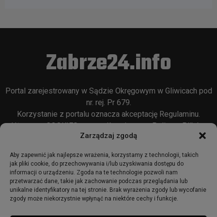
Zabrze24.info
Portal zarejestrowany w Sądzie Okręgowym w Gliwicach pod
nr. rej. Pr 679.
Korzystanie z portalu oznacza akceptację
Regulaminu
.
Używamy COOKIES w sposób opisany w
Polityce Plików
Zarządzaj zgodą
Cookie
oraz w
Polityce Prywatności
.
Aby zapewnić jak najlepsze wrażenia, korzystamy z technologii, takich
jak pliki cookie, do przechowywania i/lub uzyskiwania dostępu do
informacji o urządzeniu. Zgoda na te technologie pozwoli nam
przetwarzać dane, takie jak zachowanie podczas przeglądania lub
unikalne identyfikatory na tej stronie. Brak wyrażenia zgody lub wycofanie
zgody może niekorzystnie wpłynąć na niektóre cechy i funkcje.
© 2018 - zabrze24.info.