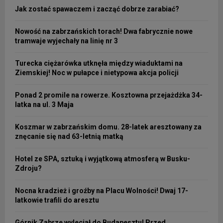
Jak zostać spawaczem i zacząć dobrze zarabiać?
Nowość na zabrzańskich torach! Dwa fabrycznie nowe
tramwaje wyjechały na linię nr 3
Turecka ciężarówka utknęła między wiaduktami na
Ziemskiej! Noc w pułapce i nietypowa akcja policji
Ponad 2 promile na rowerze. Kosztowna przejażdżka 34-
latka na ul. 3 Maja
Koszmar w zabrzańskim domu. 28-latek aresztowany za
znęcanie się nad 63-letnią matką
Hotel ze SPA, sztuką i wyjątkową atmosferą w Busku-
Zdroju?
Nocna kradzież i groźby na Placu Wolności! Dwaj 17-
latkowie trafili do aresztu
Górnik Zabrze wyleciał do Budapesztu! Przed