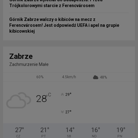
Trójkolorowymi starcie z Ferencvárosem
Górnik Zabrze walczy o kibiców na mecz z
Ferencvárosem! Jest odpowiedź UEFA i apel na grupie
kibicowskiej
Zabrze
Zachmurzenie Małe
60%
4.5km/h
48%
°
C
29
28
°
°
27
27
°
21
°
14
°
16
°
19
°
CZ
PT
SB
ND
PN