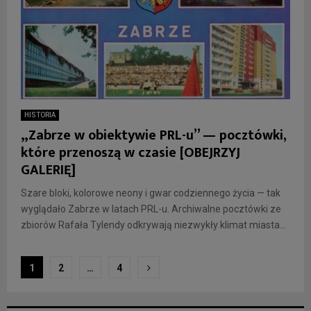
HISTORIA
„Zabrze w obiektywie PRL-u” — pocztówki,
które przenoszą w czasie [OBEJRZYJ
GALERIĘ]
Szare bloki, kolorowe neony i gwar codziennego życia — tak
wyglądało Zabrze w latach PRL-u. Archiwalne pocztówki ze
zbiorów Rafała Tylendy odkrywają niezwykły klimat miasta...
Stronicowanie
1
2
…
4
wpisów