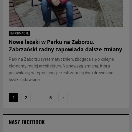
INFORMACJE
Nowe leżaki w Parku na Zaborzu.
Zabrzański radny zapowiada dalsze zmiany
Park na Zaborzu systematycznie wzbogaca się o kolejne
elementy małej architektury. Najnowszą zmianą, która
pojawiła się w tej zielonej przestrzeni, są dwa drewniane
leżaki ustawione...
Stronicowanie
1
2
…
5
wpisów
NASZ FACEBOOK