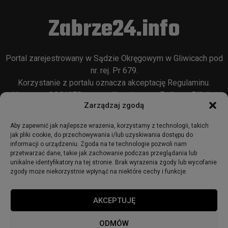
Zabrze24.info
Portal zarejestrowany w Sądzie Okręgowym w Gliwicach pod
nr. rej. Pr 679.
Korzystanie z portalu oznacza akceptację
Regulaminu
.
Używamy COOKIES w sposób opisany w
Polityce Plików
Zarządzaj zgodą
Cookie
oraz w
Polityce Prywatności
.
Aby zapewnić jak najlepsze wrażenia, korzystamy z technologii, takich
jak pliki cookie, do przechowywania i/lub uzyskiwania dostępu do
informacji o urządzeniu. Zgoda na te technologie pozwoli nam
przetwarzać dane, takie jak zachowanie podczas przeglądania lub
unikalne identyfikatory na tej stronie. Brak wyrażenia zgody lub wycofanie
zgody może niekorzystnie wpłynąć na niektóre cechy i funkcje.
© 2018 - zabrze24.info.
AKCEPTUJĘ
Start
Redakcja
Reklama
Ogłoszenia
Regulamin
ODMÓW
Polityka Prywatności
Polityka cookies