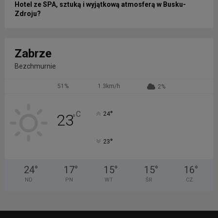
Hotel ze SPA, sztuką i wyjątkową atmosferą w Busku-
Zdroju?
Zabrze
Bezchmurnie
51%
1.3km/h
2%
°
C
24
23
°
°
23
24
°
17
°
15
°
15
°
16
°
ND
PN
WT
ŚR
CZ