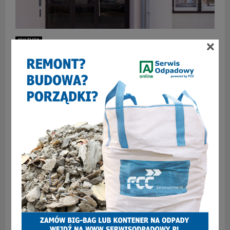
×
KULTURA
Nowy szyld na budynku Kina Roma w
Zabrzu. Podświetlenie już niebawem…
Na elewacji Kina Roma w Zabrzu pojawił się nowy szyld. To
kolejny etap modernizacji obiektu, który od lat jest ważnym
punktem na kulturalnej mapie miasta....