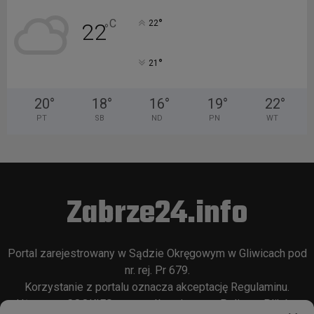
°
C
22
22
°
°
21
20
°
18
°
16
°
19
°
22
°
PT
SB
ND
PN
WT
Zabrze24.info
Portal zarejestrowany w Sądzie Okręgowym w Gliwicach pod
nr. rej. Pr 679.
Korzystanie z portalu oznacza akceptację
Regulaminu
.
Używamy COOKIES w sposób opisany w
Polityce Plików