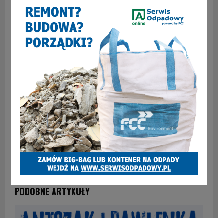
1
WCZEŚNIEJSZY ARTYKUŁ
Gigantyczne wsparcie dla medycyny w Zabrzu.
Ponad 40 mln zł z KPO zasili Śląskie Centrum
Chorób Serca
NASTĘPNY ARTYKUŁ
Współpraca szpitali ponad podziałami. Zabrze
włącza się w regionalne działania na rzecz
zdrowia mieszkańców
PODOBNE ARTYKUŁY