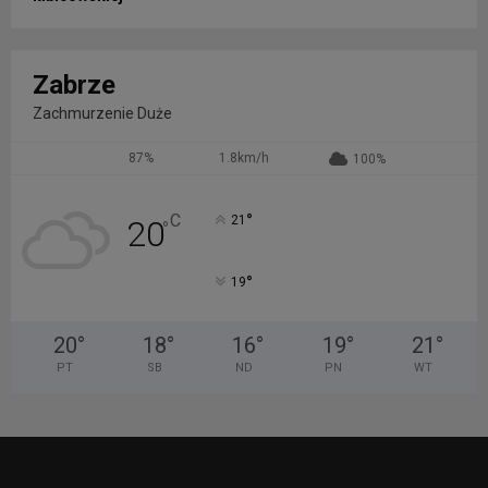
Zabrze
Zachmurzenie Duże
87%
1.8km/h
100%
°
C
21
20
°
°
19
20
°
18
°
16
°
19
°
21
°
PT
SB
ND
PN
WT