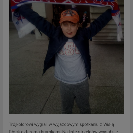
Trójkolorowi wygrali w wyjazdowym spotkaniu z Wisłą
Płock czterema bramkami. Na listę strzelców wpisał się