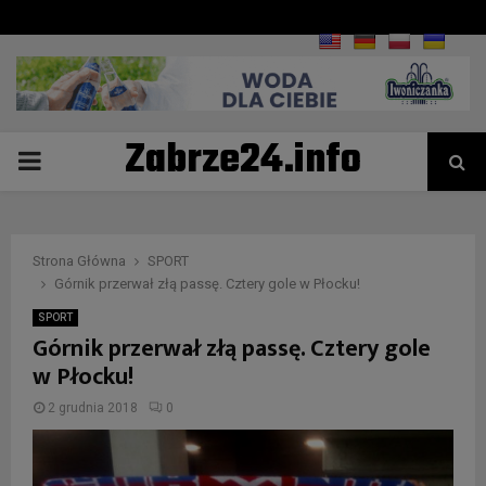
Zabrze24.info
PRIMARY
MENU
Strona Główna
SPORT
Górnik przerwał złą passę. Cztery gole w Płocku!
SPORT
Górnik przerwał złą passę. Cztery gole
w Płocku!
2 grudnia 2018
0