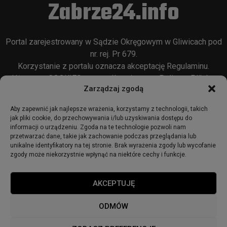
Zabrze24.info
Portal zarejestrowany w Sądzie Okręgowym w Gliwicach pod
nr. rej. Pr 679.
Korzystanie z portalu oznacza akceptację
Regulaminu
.
Używamy COOKIES w sposób opisany w
Polityce Plików
Zarządzaj zgodą
Cookie
oraz w
Polityce Prywatności
.
Aby zapewnić jak najlepsze wrażenia, korzystamy z technologii, takich
jak pliki cookie, do przechowywania i/lub uzyskiwania dostępu do
informacji o urządzeniu. Zgoda na te technologie pozwoli nam
przetwarzać dane, takie jak zachowanie podczas przeglądania lub
unikalne identyfikatory na tej stronie. Brak wyrażenia zgody lub wycofanie
zgody może niekorzystnie wpłynąć na niektóre cechy i funkcje.
© 2018 - zabrze24.info.
AKCEPTUJĘ
Start
Redakcja
Reklama
Ogłoszenia
Regulamin
ODMÓW
Polityka Prywatności
Polityka cookies