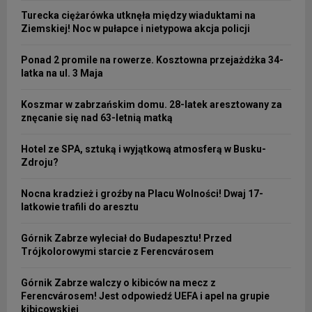
Turecka ciężarówka utknęła między wiaduktami na
Ziemskiej! Noc w pułapce i nietypowa akcja policji
Ponad 2 promile na rowerze. Kosztowna przejażdżka 34-
latka na ul. 3 Maja
Koszmar w zabrzańskim domu. 28-latek aresztowany za
znęcanie się nad 63-letnią matką
Hotel ze SPA, sztuką i wyjątkową atmosferą w Busku-
Zdroju?
Nocna kradzież i groźby na Placu Wolności! Dwaj 17-
latkowie trafili do aresztu
Górnik Zabrze wyleciał do Budapesztu! Przed
Trójkolorowymi starcie z Ferencvárosem
Górnik Zabrze walczy o kibiców na mecz z
Ferencvárosem! Jest odpowiedź UEFA i apel na grupie
kibicowskiej