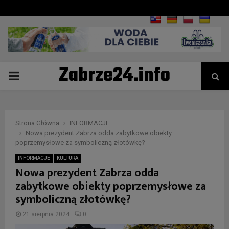
Zabrze24.info
PRIMARY
MENU
Strona Główna
INFORMACJE
Nowa prezydent Zabrza odda zabytkowe obiekty
poprzemysłowe za symboliczną złotówkę?
INFORMACJE
KULTURA
Nowa prezydent Zabrza odda
zabytkowe obiekty poprzemysłowe za
symboliczną złotówkę?
21 sierpnia 2024
0