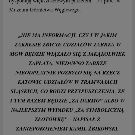
dysponują większościowym pakietem – 51 proc. w
Muzeum Górnictwa Węglowego.
„
NIE MA INFORMACJI, CZY I W JAKIM
ZAKRESIE ZBYCIE UDZIAŁÓW ZABRZA W
MGW BĘDZIE WIĄZAŁO SIĘ Z JAKĄKOLWIEK
ZAPŁATĄ. NIEDAWNO ZABRZE
NIEODPŁATNIE POZBYŁO SIĘ NA RZECZ
KATOWIC UDZIAŁÓW W TRAMWAJACH
ŚLĄSKICH, CO RODZI PRZYPUSZCZENIA, ŻE
I TYM RAZEM BĘDZIE „ZA DARMO” ALBO W
NAJLEPSZYM WYPADKU „ZA SYMBOLICZNĄ
ZŁOTÓWKĘ” – NAPISAŁ Z
ZANIEPOKOJENIEM KAMIL ŻBIKOWSKI,