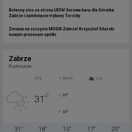
Bolesny cios ze strony UEFA! Surowa kara dla Górnika
Zabrze i zamknięcie trybuny Torcidy
Zmiana na szczycie MOSiR Zabrze! Krzysztof Sitarski
nowym prezesem spółki
Zabrze
Pochmurnie
51%
1.3km/h
11%
°
C
33
31
°
°
30
31
°
18
°
15
°
17
°
20
°