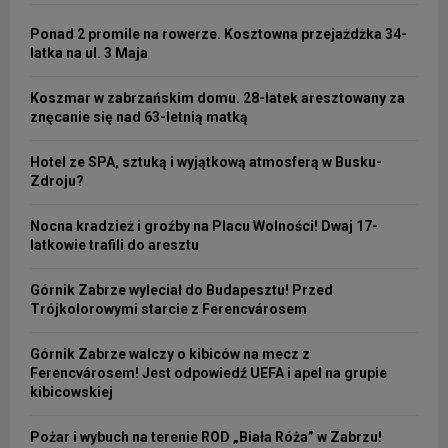
Ponad 2 promile na rowerze. Kosztowna przejażdżka 34-
latka na ul. 3 Maja
Koszmar w zabrzańskim domu. 28-latek aresztowany za
znęcanie się nad 63-letnią matką
Hotel ze SPA, sztuką i wyjątkową atmosferą w Busku-
Zdroju?
Nocna kradzież i groźby na Placu Wolności! Dwaj 17-
latkowie trafili do aresztu
Górnik Zabrze wyleciał do Budapesztu! Przed
Trójkolorowymi starcie z Ferencvárosem
Górnik Zabrze walczy o kibiców na mecz z
Ferencvárosem! Jest odpowiedź UEFA i apel na grupie
kibicowskiej
Pożar i wybuch na terenie ROD „Biała Róża” w Zabrzu!