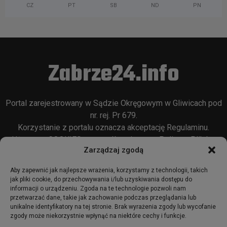
CZ
PT
SB
ND
PN
Zabrze24.info
Portal zarejestrowany w Sądzie Okręgowym w Gliwicach pod
nr. rej. Pr 679.
Korzystanie z portalu oznacza akceptację
Regulaminu
.
Używamy COOKIES w sposób opisany w
Polityce Plików
Zarządzaj zgodą
Cookie
oraz w
Polityce Prywatności
.
Aby zapewnić jak najlepsze wrażenia, korzystamy z technologii, takich
jak pliki cookie, do przechowywania i/lub uzyskiwania dostępu do
informacji o urządzeniu. Zgoda na te technologie pozwoli nam
przetwarzać dane, takie jak zachowanie podczas przeglądania lub
unikalne identyfikatory na tej stronie. Brak wyrażenia zgody lub wycofanie
zgody może niekorzystnie wpłynąć na niektóre cechy i funkcje.