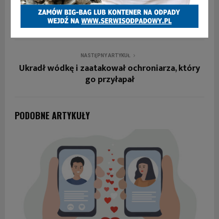
Jak oceniacie pierwsze 100 dni urzędowania
nowej prezydent Zabrza? [WIDEO-SONDA
ULICZNA]
NASTĘPNY ARTYKUŁ
Ukradł wódkę i zaatakował ochroniarza, który
go przyłapał
PODOBNE ARTYKUŁY