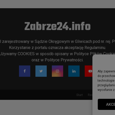
Zabrze24.info
l zarejestrowany w Sądzie Okręgowym w Gliwicach pod nr. rej. P
Korzystanie z portalu oznacza akceptację
Regulaminu
.
Używamy COOKIES w sposób opisany w
Polityce Plików Cooki
oraz w
Polityce Prywatności
.
Aby zapewnić
do przechow
technologie
przeglądania
wycofanie z
Start
Redakcja
Rekla
AKC