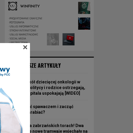
×
NAJNOWSZE ARTYKUŁY
Burza wokół dziecięcej onkologii w
Zabrzu. Politycy i rodzice ostrzegają,
władze szpitala uspokajają [WIDEO]
Jak zostać spawaczem i zacząć
dobrze zarabiać?
Nowość na zabrzańskich torach! Dwa
fabrycznie nowe tramwaje wyjechały na