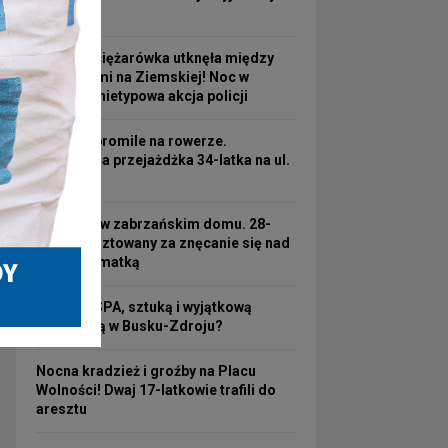
linię nr 3
Turecka ciężarówka utknęła między
wiaduktami na Ziemskiej! Noc w
pułapce i nietypowa akcja policji
Ponad 2 promile na rowerze.
Kosztowna przejażdżka 34-latka na ul.
3 Maja
Koszmar w zabrzańskim domu. 28-
latek aresztowany za znęcanie się nad
63-letnią matką
Hotel ze SPA, sztuką i wyjątkową
atmosferą w Busku-Zdroju?
Nocna kradzież i groźby na Placu
Wolności! Dwaj 17-latkowie trafili do
aresztu