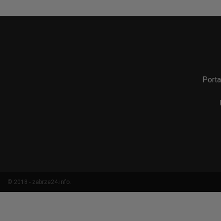
Porta
© 2018 - zabrze24.info.