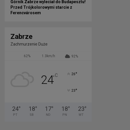
Górnik Zabrze wyleciał do Budapesztu!
Przed Trójkolorowymi starcie z
Ferencvárosem
Zabrze
Zachmurzenie Duże
62%
1.3km/h
92%
°
26
C
24
°
°
23
24
°
18
°
17
°
18
°
23
°
PT
SB
ND
PN
WT