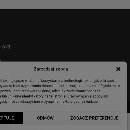
r 679.
e
Zarządzaj zgodą
 jak najlepsze wrażenia, korzystamy z technologii, takich jak pliki cookie,
ywania i/lub uzyskiwania dostępu do informacji o urządzeniu. Zgoda na te
 pozwoli nam przetwarzać dane, takie jak zachowanie podczas
 lub unikalne identyfikatory na tej stronie. Brak wyrażenia zgody lub
gody może niekorzystnie wpłynąć na niektóre cechy i funkcje.
ma
Ogłoszenia
Regulamin
Polityka Prywatności
Polityka cookies
EPTUJĘ
ODMÓW
ZOBACZ PREFERENCJE