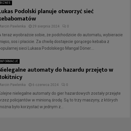
BIZNES
Lukas Podolski planuje otworzyć sieć
kebabomatów
Marcin Pawlenka
29 sierpnia 2024
0
A teraz wyobraźcie sobie, że podchodzicie do automatu, wybieracie
mięso, sos i płacicie. Za chwilę dostajecie gorącego kebaba z
popularnej sieci Lukasa Podolskiego Mangal Döner....
INFORMACJE
Nielegalne automaty do hazardu przejęto w
Rokitnicy
Marcin Pawlenka
6 czerwca 2024
0
Kolejne nielegalne automaty do gier hazardowych zostały przejęte
przez policjantów w minioną środę. Są to trzy maszyny, z których
można było korzystać w jednym z...