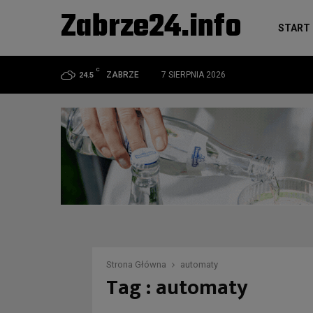
Zabrze24.info
START
C
ZABRZE
7 SIERPNIA 2026
24.5
Strona Główna
automaty
Tag : automaty