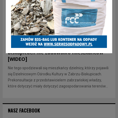
INFORMACJE
Spotkanie w sprawie terenów w
Biskupicach nie zadowoliło mieszkańców
[WIDEO]
Nie tego spodziewali się mieszkańcy dzielnicy, którzy pojawili
się Dzielnicowym Ośrodku Kultury w Zabrzu-Biskupicach.
Prekonsultacje z przedstawicielem zabrzańskiej władzy,
które dotyczyć miały dotyczyć zagospodarowania terenów...
NASZ FACEBOOK