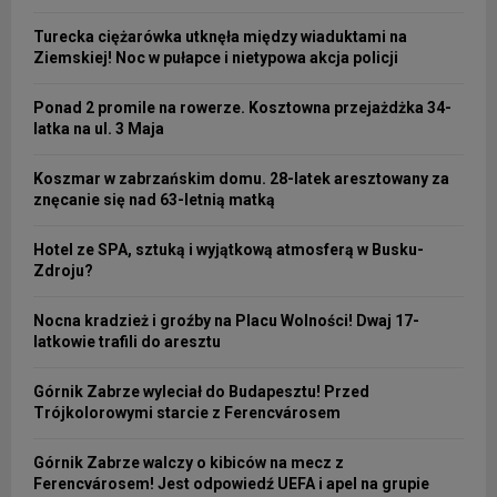
Turecka ciężarówka utknęła między wiaduktami na
Ziemskiej! Noc w pułapce i nietypowa akcja policji
Ponad 2 promile na rowerze. Kosztowna przejażdżka 34-
latka na ul. 3 Maja
Koszmar w zabrzańskim domu. 28-latek aresztowany za
znęcanie się nad 63-letnią matką
Hotel ze SPA, sztuką i wyjątkową atmosferą w Busku-
Zdroju?
Nocna kradzież i groźby na Placu Wolności! Dwaj 17-
latkowie trafili do aresztu
Górnik Zabrze wyleciał do Budapesztu! Przed
Trójkolorowymi starcie z Ferencvárosem
Górnik Zabrze walczy o kibiców na mecz z
Ferencvárosem! Jest odpowiedź UEFA i apel na grupie