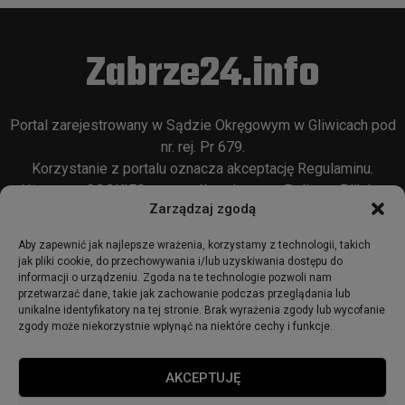
Zabrze24.info
Portal zarejestrowany w Sądzie Okręgowym w Gliwicach pod
nr. rej. Pr 679.
Korzystanie z portalu oznacza akceptację
Regulaminu
.
Używamy COOKIES w sposób opisany w
Polityce Plików
Zarządzaj zgodą
Cookie
oraz w
Polityce Prywatności
.
Aby zapewnić jak najlepsze wrażenia, korzystamy z technologii, takich
jak pliki cookie, do przechowywania i/lub uzyskiwania dostępu do
informacji o urządzeniu. Zgoda na te technologie pozwoli nam
przetwarzać dane, takie jak zachowanie podczas przeglądania lub
unikalne identyfikatory na tej stronie. Brak wyrażenia zgody lub wycofanie
zgody może niekorzystnie wpłynąć na niektóre cechy i funkcje.
© 2018 - zabrze24.info.
AKCEPTUJĘ
Start
Redakcja
Reklama
Ogłoszenia
Regulamin