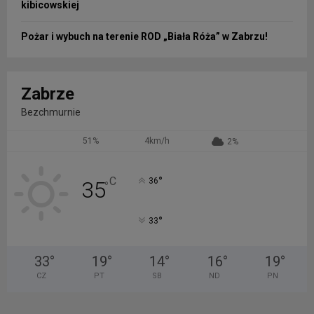
kibicowskiej
Pożar i wybuch na terenie ROD „Biała Róża” w Zabrzu!
Zabrze
Bezchmurnie
51%
4km/h
2%
°
C
36
35
°
°
33
33
°
19
°
14
°
16
°
19
°
CZ
PT
SB
ND
PN