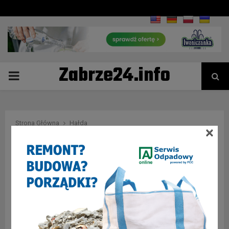
Zabrze24.info
PRIMARY
MENU
Strona Główna
Hałda
×
Tag : Hałda