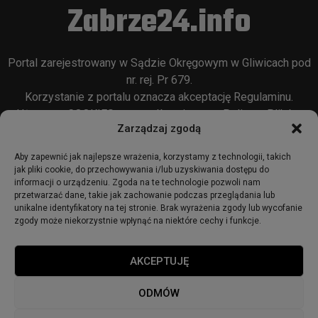
Zabrze24.info
Portal zarejestrowany w Sądzie Okręgowym w Gliwicach pod
nr. rej. Pr 679.
Korzystanie z portalu oznacza akceptację
Regulaminu
.
Używamy COOKIES w sposób opisany w
Polityce Plików
Zarządzaj zgodą
Cookie
oraz w
Polityce Prywatności
.
Aby zapewnić jak najlepsze wrażenia, korzystamy z technologii, takich
jak pliki cookie, do przechowywania i/lub uzyskiwania dostępu do
informacji o urządzeniu. Zgoda na te technologie pozwoli nam
przetwarzać dane, takie jak zachowanie podczas przeglądania lub
unikalne identyfikatory na tej stronie. Brak wyrażenia zgody lub wycofanie
zgody może niekorzystnie wpłynąć na niektóre cechy i funkcje.
© 2018 - zabrze24.info.
AKCEPTUJĘ
Start
Redakcja
Reklama
Ogłoszenia
Regulamin
ODMÓW
Polityka Prywatności
Polityka cookies