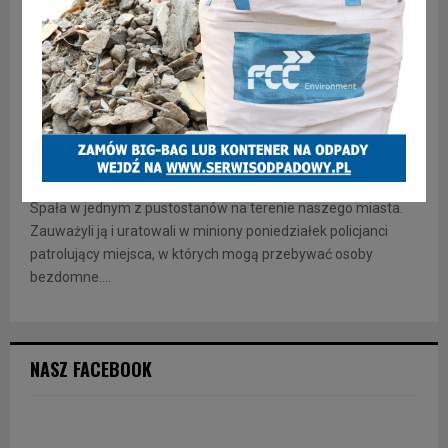
INFORMACJE
Uratowali kobietę przed zamarznięciem
Spała w jednym z pustostanów na terenie naszego miasta.
Zauważyli ją i uratowali w miniony poniedziałek policjanci
patrolujący miejsca, w których mogą przebywać osoby
bezdomne....
NASZ FACEBOOK