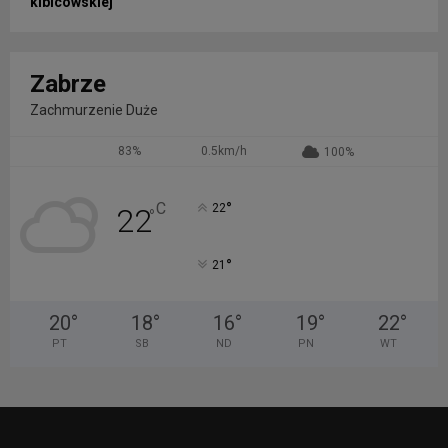
kibicowskiej
Zabrze
Zachmurzenie Duże
83%
0.5km/h
100%
°
C
22
22
°
°
21
20
°
18
°
16
°
19
°
22
°
PT
SB
ND
PN
WT