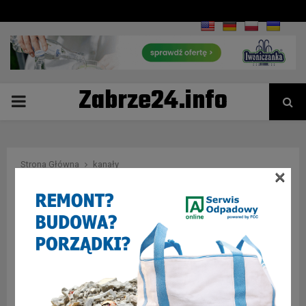
Zabrze24.info
PRIMARY
MENU
Strona Główna
kanały
×
Tag : kanały