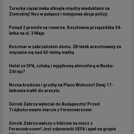
Turecka ciężarówka utknęła między wiaduktami na
Ziemskiej! Noc w pułapce i nietypowa akcja policji
Ponad 2 promile na rowerze. Kosztowna przejażdżka 34-
latka na ul. 3 Maja
Koszmar w zabrzańskim domu. 28-latek aresztowany za
znęcanie się nad 63-letnią matką
Hotel ze SPA, sztuką i wyjątkową atmosferą w Busku-
Zdroju?
Nocna kradzież i groźby na Placu Wolności! Dwaj 17-
latkowie trafili do aresztu
Górnik Zabrze wyleciał do Budapesztu! Przed
Trójkolorowymi starcie z Ferencvárosem
Górnik Zabrze walczy o kibiców na mecz z
Ferencvárosem! Jest odpowiedź UEFA i apel na grupie