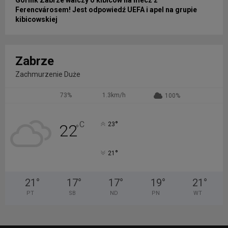
Ferencvárosem! Jest odpowiedź UEFA i apel na grupie
kibicowskiej
Zabrze
Zachmurzenie Duże
73%
1.3km/h
100%
°
C
23
22
°
°
21
21
°
17
°
17
°
19
°
21
°
PT
SB
ND
PN
WT