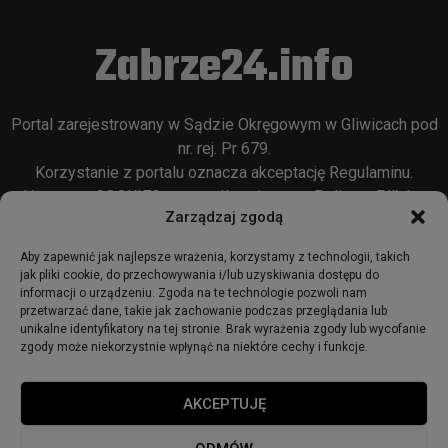
Zabrze24.info
Portal zarejestrowany w Sądzie Okręgowym w Gliwicach pod
nr. rej. Pr 679.
Korzystanie z portalu oznacza akceptację
Regulaminu
.
Używamy COOKIES w sposób opisany w
Polityce Plików
Zarządzaj zgodą
Cookie
oraz w
Polityce Prywatności
.
Aby zapewnić jak najlepsze wrażenia, korzystamy z technologii, takich
jak pliki cookie, do przechowywania i/lub uzyskiwania dostępu do
informacji o urządzeniu. Zgoda na te technologie pozwoli nam
przetwarzać dane, takie jak zachowanie podczas przeglądania lub
unikalne identyfikatory na tej stronie. Brak wyrażenia zgody lub wycofanie
zgody może niekorzystnie wpłynąć na niektóre cechy i funkcje.
© 2018 - zabrze24.info.
AKCEPTUJĘ
Start
Redakcja
Reklama
Ogłoszenia
Regulamin
Polityka Prywatności
Polityka cookies