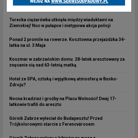
tramwaje wyjechały na linię nr 3
Turecka ciężarówka utknęła między wiaduktami na
Ziemskiej! Noc w pułapce i nietypowa akcja policji
Ponad 2 promile na rowerze. Kosztowna przejażdżka 34-
latka na ul. 3 Maja
Koszmar w zabrzańskim domu. 28-latek aresztowany za
znęcanie się nad 63-letnią matką
Hotel ze SPA, sztuką i wyjątkową atmosferą w Busku-
Zdroju?
Nocna kradzież i groźby na Placu Wolności! Dwaj 17-
latkowie trafili do aresztu
Górnik Zabrze wyleciał do Budapesztu! Przed
Trójkolorowymi starcie z Ferencvárosem
Górnik Zabrze walczy o kibiców na mecz z