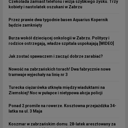
Czekolada zamiast telefonu i wizja szybkiego zysku. Trzy
kobiety i nastolatek oszukani w Zabrzu
Przez prawie dwa tygodnie basen Aquarius Kopernik
będzie zamknięty
Burza wokół dziecięcej onkologii w Zabrzu. Politycy i
rodzice ostrzegają, władze szpitala uspokajają [WIDEO]
Jak zostać spawaczem i zacząć dobrze zarabiać?
Nowość na zabrzańskich torach! Dwa fabrycznie nowe
tramwaje wyjechały na linię nr 3
Turecka ciężarówka utknęła między wiaduktami na
Ziemskiej! Noc w pułapce i nietypowa akcja policji
Ponad 2 promile na rowerze. Kosztowna przejażdżka 34-
latka na ul. 3 Maja
Koszmar w zabrzańskim domu. 28-latek aresztowany za