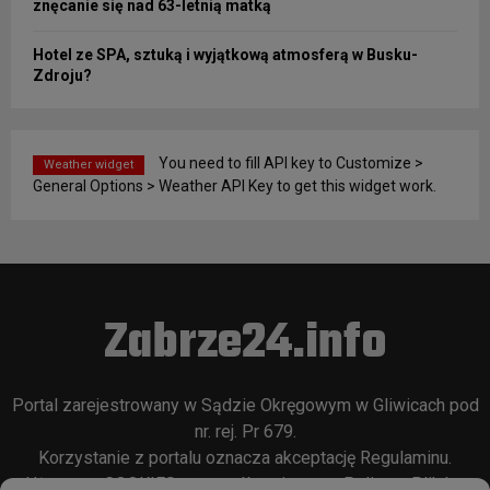
znęcanie się nad 63-letnią matką
Hotel ze SPA, sztuką i wyjątkową atmosferą w Busku-
Zdroju?
You need to fill API key to Customize >
Weather widget
General Options > Weather API Key to get this widget work.
Zabrze24.info
Portal zarejestrowany w Sądzie Okręgowym w Gliwicach pod
nr. rej. Pr 679.
Korzystanie z portalu oznacza akceptację
Regulaminu
.
Używamy COOKIES w sposób opisany w
Polityce Plików