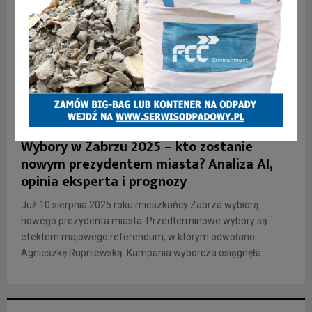
INFORMACJE
Wybory w Zabrzu 2025 – kto zostanie
nowym prezydentem miasta? Analiza AI,
opinia eksperta i prognozy
Już 10 sierpnia 2025 roku mieszkańcy Zabrza wybiorą
nowego prezydenta miasta. Przedterminowe wybory są
efektem majowego referendum, w którym odwołano
Agnieszkę Rupniewską. Kampania wyborcza osiągnęła...