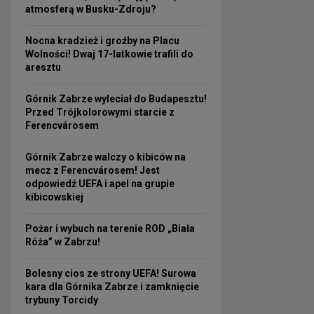
atmosferą w Busku-Zdroju?
Nocna kradzież i groźby na Placu
Wolności! Dwaj 17-latkowie trafili do
aresztu
Górnik Zabrze wyleciał do Budapesztu!
Przed Trójkolorowymi starcie z
Ferencvárosem
Górnik Zabrze walczy o kibiców na
mecz z Ferencvárosem! Jest
odpowiedź UEFA i apel na grupie
kibicowskiej
Pożar i wybuch na terenie ROD „Biała
Róża” w Zabrzu!
Bolesny cios ze strony UEFA! Surowa
kara dla Górnika Zabrze i zamknięcie
trybuny Torcidy