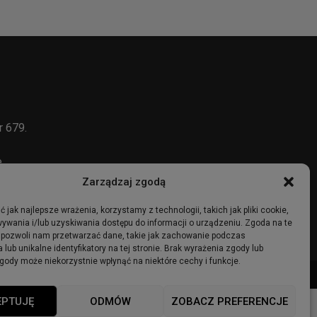
r 679.
e
Zarządzaj zgodą
 jak najlepsze wrażenia, korzystamy z technologii, takich jak pliki cookie,
ywania i/lub uzyskiwania dostępu do informacji o urządzeniu. Zgoda na te
 pozwoli nam przetwarzać dane, takie jak zachowanie podczas
 lub unikalne identyfikatory na tej stronie. Brak wyrażenia zgody lub
gody może niekorzystnie wpłynąć na niektóre cechy i funkcje.
ma
Ogłoszenia
Regulamin
Polityka Prywatności
Polityka cookies
EPTUJĘ
ODMÓW
ZOBACZ PREFERENCJE