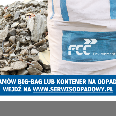
INFORMACJE
Kandydatka Koalicji Obywatelskiej zagłosowała
Marcin Pawlenka
21 kwietnia 2024
0
Około godz. 14.00 w Obwodowej Komisji Wyborczej nr 68, czyli w I
Liceum Ogólnokształcącym im. Zbigniewa Religi zagłosowała
kandydatka Koalicji Obywatelskiej na prezydenta– Agnieszka
Rupniewska....