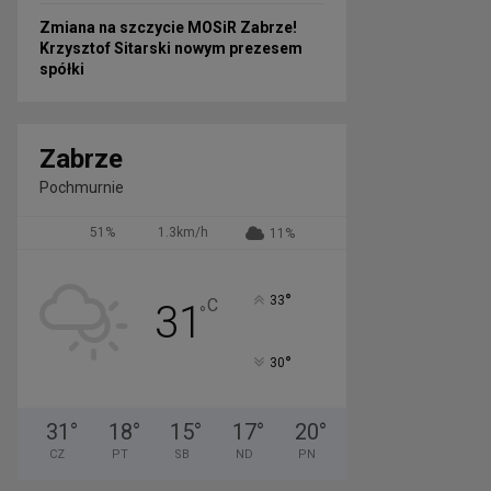
Zmiana na szczycie MOSiR Zabrze!
Krzysztof Sitarski nowym prezesem
spółki
Zabrze
Pochmurnie
51%
1.3km/h
11%
°
33
C
31
°
°
30
31
°
18
°
15
°
17
°
20
°
CZ
PT
SB
ND
PN