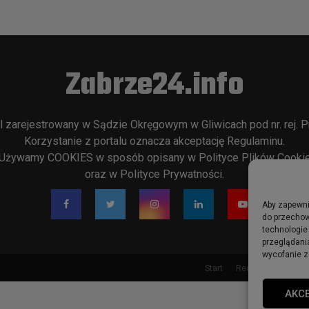
Zabrze24.info
l zarejestrowany w Sądzie Okręgowym w Gliwicach pod nr. rej. P
Korzystanie z portalu oznacza akceptację
Regulaminu
.
Używamy COOKIES w sposób opisany w
Polityce Plików Cooki
oraz w
Polityce Prywatności
.
Aby zapewnić
do przechow
technologie
przeglądania
wycofanie z
Start
Redakcja
Rekla
AKC