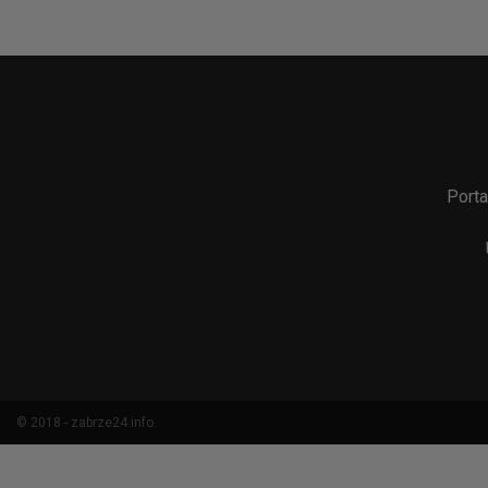
Porta
© 2018 - zabrze24.info.