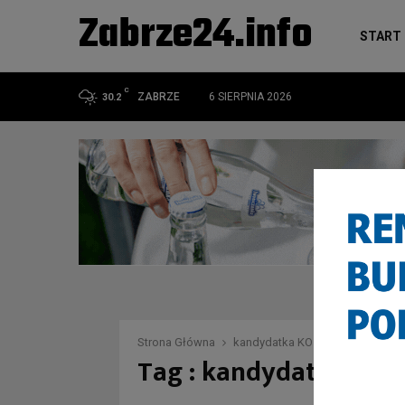
Zabrze24.info
START
C
ZABRZE
6 SIERPNIA 2026
30.2
Strona Główna
kandydatka KO
Tag : kandydatka KO