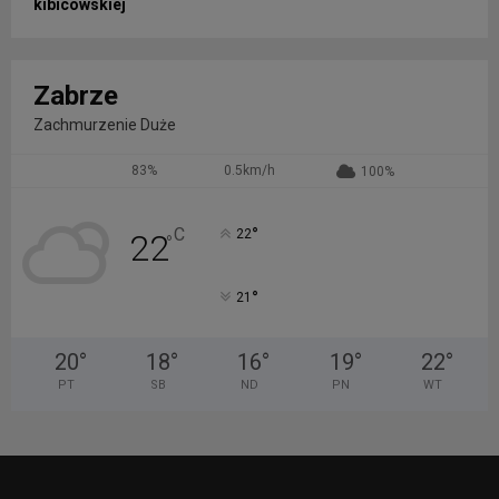
kibicowskiej
Zabrze
Zachmurzenie Duże
83%
0.5km/h
100%
°
C
22
22
°
°
21
20
°
18
°
16
°
19
°
22
°
PT
SB
ND
PN
WT