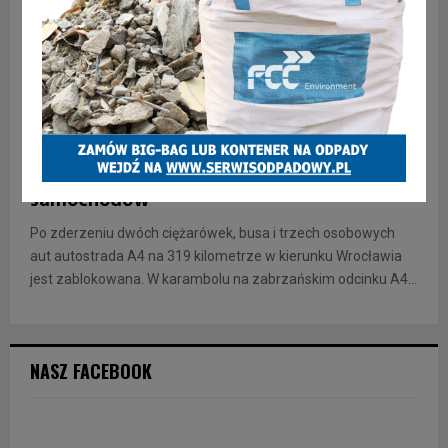
INFORMACJE
Karambol na A4 – zderzyło się 6
samochodów
Po zderzeniu dwóch ciężarówek, busa i trzech osobowych
aut autostrada A4 na 319 kilometrze w kierunku Wrocławia
jest zablokowana. W karambolu na zabrzańskim odcinku A4...
NASZ FACEBOOK