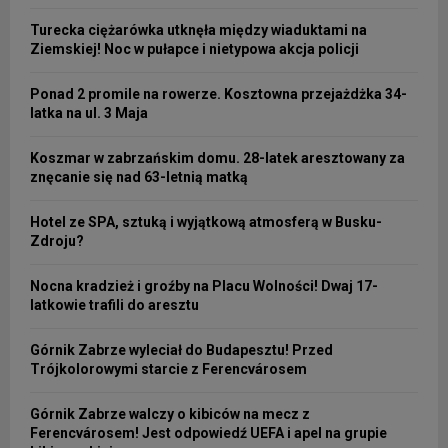
Turecka ciężarówka utknęła między wiaduktami na
Ziemskiej! Noc w pułapce i nietypowa akcja policji
Ponad 2 promile na rowerze. Kosztowna przejażdżka 34-
latka na ul. 3 Maja
Koszmar w zabrzańskim domu. 28-latek aresztowany za
znęcanie się nad 63-letnią matką
Hotel ze SPA, sztuką i wyjątkową atmosferą w Busku-
Zdroju?
Nocna kradzież i groźby na Placu Wolności! Dwaj 17-
latkowie trafili do aresztu
Górnik Zabrze wyleciał do Budapesztu! Przed
Trójkolorowymi starcie z Ferencvárosem
Górnik Zabrze walczy o kibiców na mecz z
Ferencvárosem! Jest odpowiedź UEFA i apel na grupie