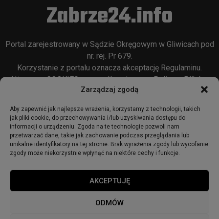
Zabrze24.info
Portal zarejestrowany w Sądzie Okręgowym w Gliwicach pod
nr. rej. Pr 679.
Korzystanie z portalu oznacza akceptację
Regulaminu
.
Używamy COOKIES w sposób opisany w
Polityce Plików
Zarządzaj zgodą
Cookie
oraz w
Polityce Prywatności
.
Aby zapewnić jak najlepsze wrażenia, korzystamy z technologii, takich
jak pliki cookie, do przechowywania i/lub uzyskiwania dostępu do
informacji o urządzeniu. Zgoda na te technologie pozwoli nam
przetwarzać dane, takie jak zachowanie podczas przeglądania lub
unikalne identyfikatory na tej stronie. Brak wyrażenia zgody lub wycofanie
zgody może niekorzystnie wpłynąć na niektóre cechy i funkcje.
© 2018 - zabrze24.info.
AKCEPTUJĘ
Start
Redakcja
Reklama
Ogłoszenia
Regulamin
ODMÓW
Polityka Prywatności
Polityka cookies