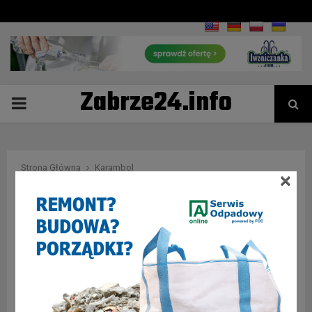
Zabrze24.info
PRIMARY
MENU
Strona Główna
Karambol
×
Tag : Karambol