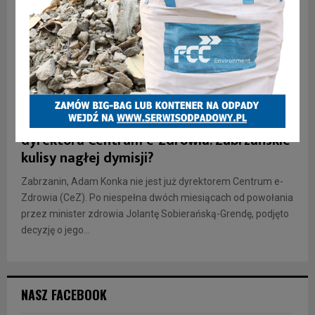
INFORMACJE
Adam Konka odwołany ze stanowiska
dyrektora Centrum e-Zdrowia. Zabrzańskie
kulisy nagłej dymisji?
Zabrzanin, Adam Konka nie jest już dyrektorem Centrum e-
Zdrowia (CeZ). Po niespełna dwóch miesiącach od powołania
przez minister zdrowia Jolantę Sobierańską-Grendę, podjęto
decyzję o jego...
NASZ FACEBOOK