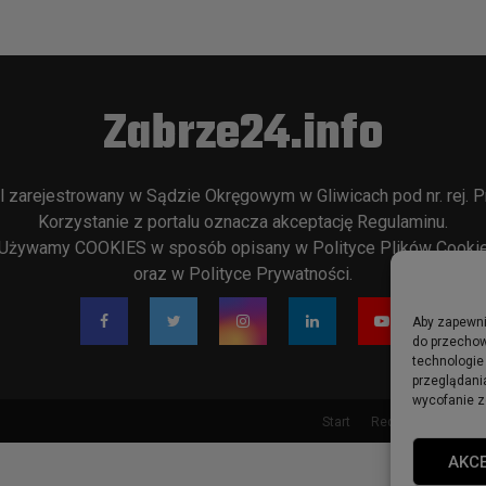
Zabrze24.info
l zarejestrowany w Sądzie Okręgowym w Gliwicach pod nr. rej. P
Korzystanie z portalu oznacza akceptację
Regulaminu
.
Używamy COOKIES w sposób opisany w
Polityce Plików Cooki
oraz w
Polityce Prywatności
.
Aby zapewnić
do przechow
technologie
przeglądania
wycofanie z
Start
Redakcja
Rekla
AKC