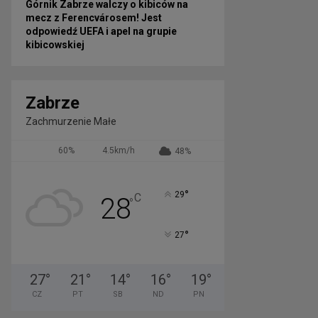
Górnik Zabrze walczy o kibiców na
mecz z Ferencvárosem! Jest
odpowiedź UEFA i apel na grupie
kibicowskiej
Zabrze
Zachmurzenie Małe
60%
4.5km/h
48%
°
29
C
28
°
°
27
27
°
21
°
14
°
16
°
19
°
CZ
PT
SB
ND
PN