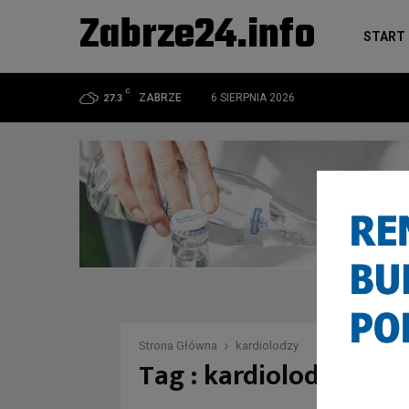
Zabrze24.info
START
C
ZABRZE
6 SIERPNIA 2026
27.3
Strona Główna
kardiolodzy
Tag : kardiolodzy