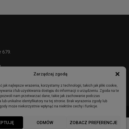
r 679.
e
Zarządzaj zgodą
 jak najlepsze wrażenia, korzystamy z technologii, takich jak pliki cookie,
ywania i/lub uzyskiwania dostępu do informacji o urządzeniu. Zgoda na te
 pozwoli nam przetwarzać dane, takie jak zachowanie podczas
 lub unikalne identyfikatory na tej stronie. Brak wyrażenia zgody lub
gody może niekorzystnie wpłynąć na niektóre cechy i funkcje.
ma
Ogłoszenia
Regulamin
Polityka Prywatności
Polityka cookies
EPTUJĘ
ODMÓW
ZOBACZ PREFERENCJE