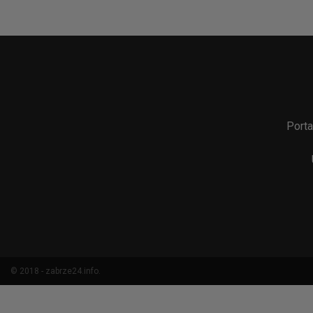
Porta
© 2018 - zabrze24.info.