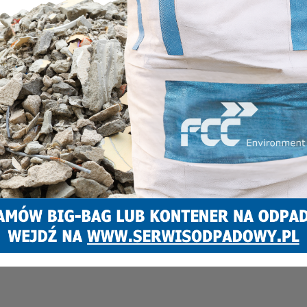
INFORMACJE
W Zabrzu przeszczepiono serce
siedmiotygodniowej dziewczynce!
Marcin Pawlenka
5 października 2024
0
Transplantacja dla siedmiotygodniowej Gabrysi była szansą na
uratowanie jej życia. Dziecko trafiło pod opiekę kardiochirurgów i
kardiologów ze Śląskiego Centrum Chorób Serca w Zabrzu zaraz...