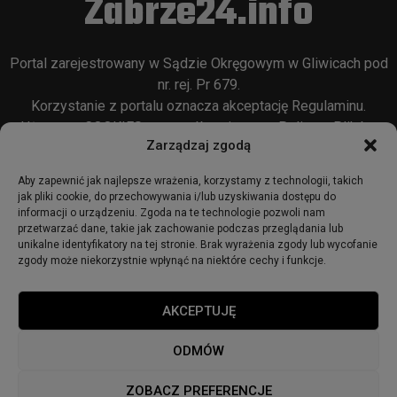
Zabrze24.info
Portal zarejestrowany w Sądzie Okręgowym w Gliwicach pod
nr. rej. Pr 679.
Korzystanie z portalu oznacza akceptację
Regulaminu
.
Używamy COOKIES w sposób opisany w
Polityce Plików
Zarządzaj zgodą
Cookie
oraz w
Polityce Prywatności
.
Aby zapewnić jak najlepsze wrażenia, korzystamy z technologii, takich
jak pliki cookie, do przechowywania i/lub uzyskiwania dostępu do
informacji o urządzeniu. Zgoda na te technologie pozwoli nam
przetwarzać dane, takie jak zachowanie podczas przeglądania lub
unikalne identyfikatory na tej stronie. Brak wyrażenia zgody lub wycofanie
zgody może niekorzystnie wpłynąć na niektóre cechy i funkcje.
© 2018 - zabrze24.info.
AKCEPTUJĘ
Start
Redakcja
Reklama
Ogłoszenia
Regulamin
ODMÓW
Polityka Prywatności
Polityka cookies
ZOBACZ PREFERENCJE