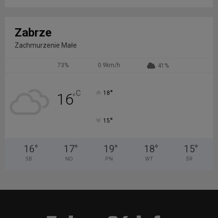
Zabrze
Zachmurzenie Małe
73%
0.9km/h
41%
°
C
18
16
°
°
15
16
°
17
°
19
°
18
°
15
°
SB
ND
PN
WT
ŚR