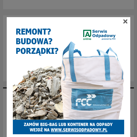
×
NAJNOWSZE ARTYKUŁY
Burza wokół dziecięcej onkologii w Zabrzu. Politycy i
rodzice ostrzegają, władze szpitala uspokajają [WIDEO]
Jak zostać spawaczem i zacząć dobrze zarabiać?