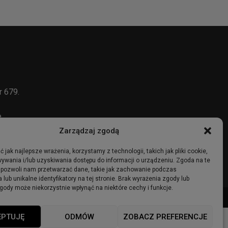
r 679.
e
Zarządzaj zgodą
 jak najlepsze wrażenia, korzystamy z technologii, takich jak pliki cookie,
ywania i/lub uzyskiwania dostępu do informacji o urządzeniu. Zgoda na te
 pozwoli nam przetwarzać dane, takie jak zachowanie podczas
 lub unikalne identyfikatory na tej stronie. Brak wyrażenia zgody lub
gody może niekorzystnie wpłynąć na niektóre cechy i funkcje.
ma
Ogłoszenia
Regulamin
Polityka Prywatności
Polityka cookies
EPTUJĘ
ODMÓW
ZOBACZ PREFERENCJE