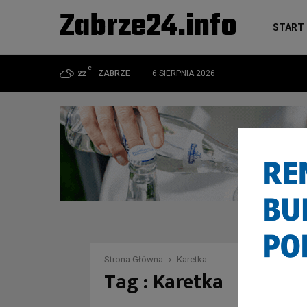
Zabrze24.info
START
C
ZABRZE
6 SIERPNIA 2026
22
Strona Główna
Karetka
Tag : Karetka