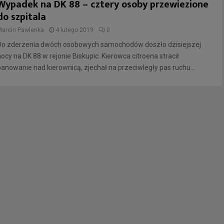
Wypadek na DK 88 – cztery osoby przewiezione
do szpitala
Marcin Pawlenka
4 lutego 2019
0
Do zderzenia dwóch osobowych samochodów doszło dzisiejszej
nocy na DK 88 w rejonie Biskupic. Kierowca citroena stracił
panowanie nad kierownicą, zjechał na przeciwległy pas ruchu...