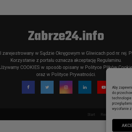
Zabrze24.info
l zarejestrowany w Sądzie Okręgowym w Gliwicach pod nr. rej. P
Korzystanie z portalu oznacza akceptację
Regulaminu
.
Używamy COOKIES w sposób opisany w
Polityce Plików Cooki
oraz w
Polityce Prywatności
.
Aby zapewnić
do przechow
technologie
przeglądania
wycofanie z
Start
Redakcja
Rekla
AKC