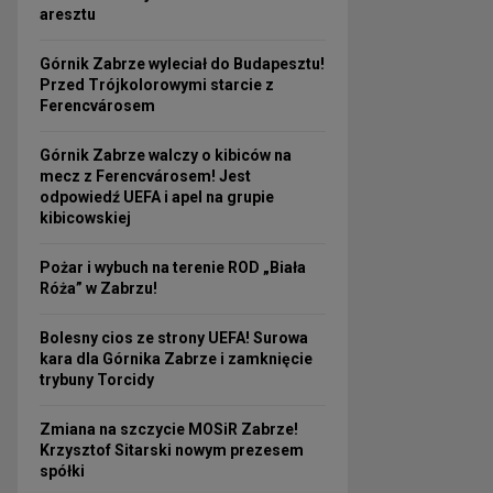
aresztu
Górnik Zabrze wyleciał do Budapesztu!
Przed Trójkolorowymi starcie z
Ferencvárosem
Górnik Zabrze walczy o kibiców na
mecz z Ferencvárosem! Jest
odpowiedź UEFA i apel na grupie
kibicowskiej
Pożar i wybuch na terenie ROD „Biała
Róża” w Zabrzu!
Bolesny cios ze strony UEFA! Surowa
kara dla Górnika Zabrze i zamknięcie
trybuny Torcidy
Zmiana na szczycie MOSiR Zabrze!
Krzysztof Sitarski nowym prezesem
spółki