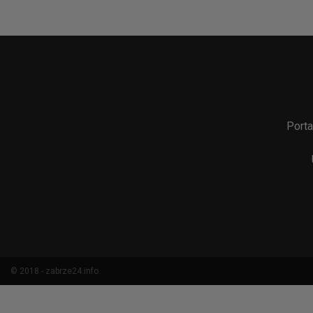
Porta
© 2018 - zabrze24.info.