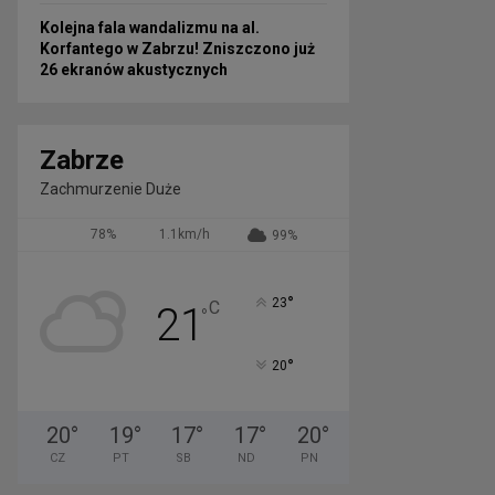
Kolejna fala wandalizmu na al.
Korfantego w Zabrzu! Zniszczono już
26 ekranów akustycznych
Zabrze
Zachmurzenie Duże
78%
1.1km/h
99%
°
23
C
21
°
°
20
20
°
19
°
17
°
17
°
20
°
CZ
PT
SB
ND
PN