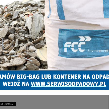
INFORMACJE
Wypadek z udziałem karetki z Zabrza. W
ambulansie był noworodek
Marcin Pawlenka
24 lutego 2026
0
Do dramatycznych wydarzeń doszło we wtorek rano na jednym z
głównych skrzyżowań w Tychach. Specjalistyczna karetka
neonatologiczna ze Szpitala Klinicznego w Zabrzu, przewożąca
noworodka w...
INFORMACJE
Skarbnik miasta zasłabł na sesji, a
wiceprezydent chciał kontynuować obrady
Marcin Pawlenka
19 lutego 2024
0
Dziś, 19 lutego, podczas sesji Rady Miasta Zabrze zasłabł skarbnik
miasta Piotr Barczyk. Obrady przerwano. Trwa reanimacja. Dziś
podczas obrad Rady Miasta Zabrze doszło do...
INFORMACJE