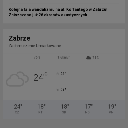
Kolejna fala wandalizmu na al. Korfantego w Zabrzu!
Zniszczono już 26 ekranów akustycznych
Zabrze
Zachmurzenie Umiarkowane
76%
1.6km/h
71%
°
C
26
24
°
°
21
24
°
18
°
18
°
17
°
19
°
CZ
PT
SB
ND
PN