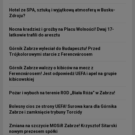
Hotel ze SPA, sztuką i wyjątkową atmosferą w Busku-
Zdroju?
Nocna kradzież i groźby na Placu Wolności! Dwaj 17-
latkowie trafili do aresztu
Górnik Zabrze wyleciał do Budapesztu! Przed
Trójkolorowymi starcie z Ferencvárosem
Górnik Zabrze walczy o kibiców na mecz z
Ferencvárosem! Jest odpowiedź UEFA i apel na grupie
kibicowskiej
Pożar i wybuch na terenie ROD „Biała Róża” w Zabrzu!
Bolesny cios ze strony UEFA! Surowa kara dla Górnika
Zabrze i zamknięcie trybuny Torcidy
Zmiana na szczycie MOSiR Zabrze! Krzysztof Sitarski
nowym prezesem spółki