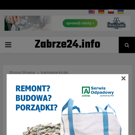
Zabrze24.info
PRIMARY
MENU
Strona Główna
karmienie kózki
×
Tag : karmienie kózki