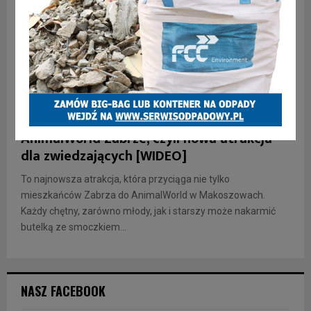
INFORMACJE
ZWIERZAKI
Karmienie małej kózki i alpaki w
AnimalWorld Zabrze, czyli nowa atrakcja
dla zwiedzających [WIDEO]
To najnowsza atrakcja, która przyciąga nie tylko
mieszkańców Zabrza do AnimalWorld w Makoszowach.
Każdy chętny, zarówno młody, jak i starszy może nakarmić
butelką ze smoczkiem...
NASZ FACEBOOK