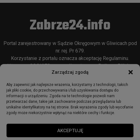
Zabrze24.info
Portal zarejestrowany w Sądzie Okręgowym w Gliwicach pod
nr. rej. Pr 679.
Korzystanie z portalu oznacza akceptację
Regulaminu
.
Używamy COOKIES w sposób opisany w
Polityce Plików
Zarządzaj zgodą
Cookie
oraz w
Polityce Prywatności
.
Aby zapewnić jak najlepsze wrażenia, korzystamy z technologii, takich
jak pliki cookie, do przechowywania i/lub uzyskiwania dostępu do
informacji o urządzeniu. Zgoda na te technologie pozwoli nam
przetwarzać dane, takie jak zachowanie podczas przeglądania lub
unikalne identyfikatory na tej stronie. Brak wyrażenia zgody lub wycofanie
zgody może niekorzystnie wpłynąć na niektóre cechy i funkcje.
© 2018 - zabrze24.info.
AKCEPTUJĘ
Start
Redakcja
Reklama
Ogłoszenia
Regulamin