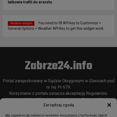
latkowie trafili do aresztu
You need to fill API key to Customize >
Weather widget
General Options > Weather API Key to get this widget work.
Zabrze24.info
Portal zarejestrowany w Sądzie Okręgowym w Gliwicach pod
nr. rej. Pr 679.
Korzystanie z portalu oznacza akceptację
Regulaminu
.
Używamy COOKIES w sposób opisany w
Polityce Plików
Zarządzaj zgodą
Cookie
oraz w
Polityce Prywatności
.
Aby zapewnić jak najlepsze wrażenia, korzystamy z technologii, takich