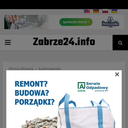
Zabrze24.info
PRIMARY
MENU
Strona Główna
kontrowersje
×
Tag : kontrowersje