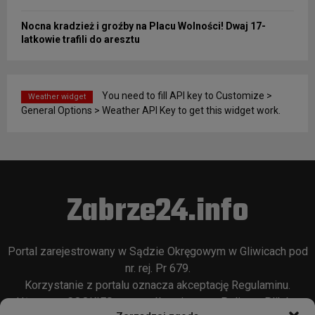
Nocna kradzież i groźby na Placu Wolności! Dwaj 17-
latkowie trafili do aresztu
You need to fill API key to Customize >
Weather widget
General Options > Weather API Key to get this widget work.
Zabrze24.info
Portal zarejestrowany w Sądzie Okręgowym w Gliwicach pod
nr. rej. Pr 679.
Korzystanie z portalu oznacza akceptację
Regulaminu
.
Używamy COOKIES w sposób opisany w
Polityce Plików