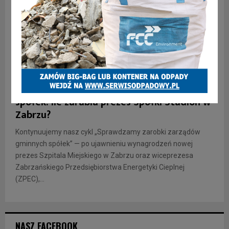
INFORMACJE
Sprawdzamy zarobki zarządów gminnych
spółek: ile zarabia prezes Spółki Stadion w
Zabrzu?
Kontynuujemy nasz cykl „Sprawdzamy zarobki zarządów
gminnych spółek” — po ujawnieniu wynagrodzeń nowej
prezes Szpitala Miejskiego w Zabrzu oraz wiceprezesa
Zabrzańskiego Przedsiębiorstwa Energetyki Cieplnej
(ZPEC),...
NASZ FACEBOOK