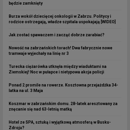
będzie zamknięty
Burza wokół dziecięcej onkologii w Zabrzu. Politycy i
rodzice ostrzegają, władze szpitala uspokajają [WIDEO]
Jak zostać spawaczem i zacząć dobrze zarabiać?
Nowość na zabrzańskich torach! Dwa fabrycznie nowe
tramwaje wyjechały na linię nr 3
Turecka ciężarówka utknęła między wiaduktami na
Ziemskiej! Noc w pułapce i nietypowa akcja policji
Ponad 2 promile na rowerze. Kosztowna przejażdżka 34-
latka na ul. 3 Maja
Koszmar w zabrzańskim domu. 28-latek aresztowany za
znęcanie się nad 63-letnią matką
Hotel ze SPA, sztuką i wyjątkową atmosferą w Busku-
Zdroju?