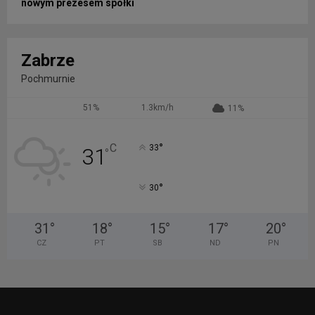
nowym prezesem spółki
Zabrze
Pochmurnie
51%
1.3km/h
11%
°
C
33
31
°
°
30
31
°
18
°
15
°
17
°
20
°
CZ
PT
SB
ND
PN