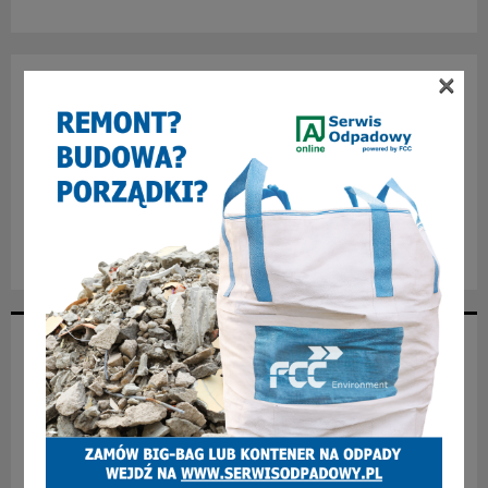
×
NAJNOWSZE ARTYKUŁY
Ponad 2 promile na rowerze. Kosztowna przejażdżka 34-
latka na ul. 3 Maja
Koszmar w zabrzańskim domu. 28-latek aresztowany za