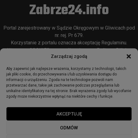
Zabrze24.info
Portal zarejestrowany w Sądzie Okręgowym w Gliwicach pod
nr. rej. Pr 679.
Korzystanie z portalu oznacza akceptację
Regulaminu
.
Używamy COOKIES w sposób opisany w
Polityce Plików
Zarządzaj zgodą
Cookie
oraz w
Polityce Prywatności
.
Aby zapewnić jak najlepsze wrażenia, korzystamy z technologii, takich
jak pliki cookie, do przechowywania i/lub uzyskiwania dostępu do
informacji o urządzeniu. Zgoda na te technologie pozwoli nam
przetwarzać dane, takie jak zachowanie podczas przeglądania lub
unikalne identyfikatory na tej stronie. Brak wyrażenia zgody lub wycofanie
zgody może niekorzystnie wpłynąć na niektóre cechy i funkcje.
© 2018 - zabrze24.info.
AKCEPTUJĘ
Start
Redakcja
Reklama
Ogłoszenia
Regulamin
ODMÓW
Polityka Prywatności
Polityka cookies