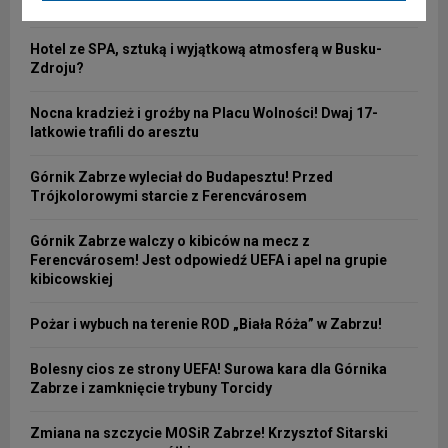
znęcanie się nad 63-letnią matką
Hotel ze SPA, sztuką i wyjątkową atmosferą w Busku-
Zdroju?
Nocna kradzież i groźby na Placu Wolności! Dwaj 17-
latkowie trafili do aresztu
Górnik Zabrze wyleciał do Budapesztu! Przed
Trójkolorowymi starcie z Ferencvárosem
Górnik Zabrze walczy o kibiców na mecz z
Ferencvárosem! Jest odpowiedź UEFA i apel na grupie
kibicowskiej
Pożar i wybuch na terenie ROD „Biała Róża” w Zabrzu!
Bolesny cios ze strony UEFA! Surowa kara dla Górnika
Zabrze i zamknięcie trybuny Torcidy
Zmiana na szczycie MOSiR Zabrze! Krzysztof Sitarski