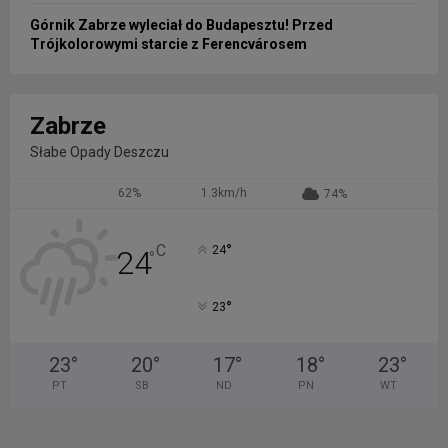
Górnik Zabrze wyleciał do Budapesztu! Przed
Trójkolorowymi starcie z Ferencvárosem
Zabrze
Słabe Opady Deszczu
62%
1.3km/h
74%
°
C
24
24
°
°
23
23
°
20
°
17
°
18
°
23
°
PT
SB
ND
PN
WT