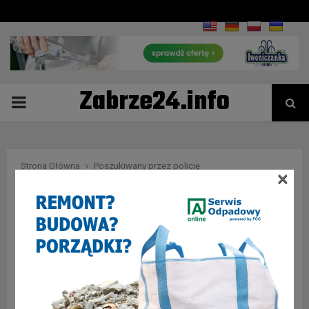
Zabrze24.info
PRIMARY
MENU
Strona Główna
Poszukiwany przez policję
×
Tag : Poszukiwany przez
policję