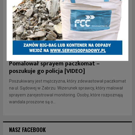
INFORMACJE
Pomalował sprayem paczkomat –
poszukuje go policja [VIDEO]
Poszukiwany jest mężczyzna, który zdewastował paczkomat
na ul. Sądowej w Zabrzu. Wizerunek sprawcy, który malował
sprayem zarejestrował monitoring. Osoby, które rozpoznają
wandala proszone są o...
NASZ FACEBOOK