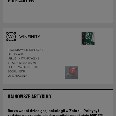
POLECANY FB
NAJNOWSZE ARTYKUŁY
Burza wokół dziecięcej onkologii w Zabrzu. Politycy i
rodzice ostrzegają, władze szpitala uspokajają [WIDEO]