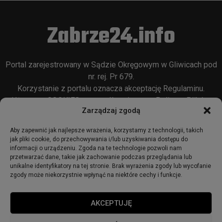
Zabrze24.info
Portal zarejestrowany w Sądzie Okręgowym w Gliwicach pod
nr. rej. Pr 679.
Korzystanie z portalu oznacza akceptację
Regulaminu
.
Używamy COOKIES w sposób opisany w
Polityce Plików
Zarządzaj zgodą
Cookie
oraz w
Polityce Prywatności
.
Aby zapewnić jak najlepsze wrażenia, korzystamy z technologii, takich
jak pliki cookie, do przechowywania i/lub uzyskiwania dostępu do
informacji o urządzeniu. Zgoda na te technologie pozwoli nam
przetwarzać dane, takie jak zachowanie podczas przeglądania lub
unikalne identyfikatory na tej stronie. Brak wyrażenia zgody lub wycofanie
zgody może niekorzystnie wpłynąć na niektóre cechy i funkcje.
© 2018 - zabrze24.info.
AKCEPTUJĘ
Start
Redakcja
Reklama
Ogłoszenia
Regulamin