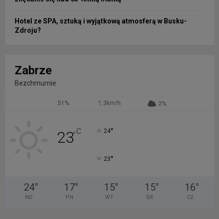
Hotel ze SPA, sztuką i wyjątkową atmosferą w Busku-
Zdroju?
Zabrze
Bezchmurnie
51%
1.3km/h
2%
°
C
24
23
°
°
23
24
°
17
°
15
°
15
°
16
°
ND
PN
WT
ŚR
CZ