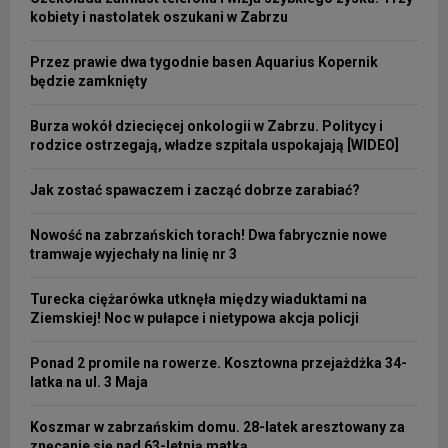
kobiety i nastolatek oszukani w Zabrzu
Przez prawie dwa tygodnie basen Aquarius Kopernik
będzie zamknięty
Burza wokół dziecięcej onkologii w Zabrzu. Politycy i
rodzice ostrzegają, władze szpitala uspokajają [WIDEO]
Jak zostać spawaczem i zacząć dobrze zarabiać?
Nowość na zabrzańskich torach! Dwa fabrycznie nowe
tramwaje wyjechały na linię nr 3
Turecka ciężarówka utknęła między wiaduktami na
Ziemskiej! Noc w pułapce i nietypowa akcja policji
Ponad 2 promile na rowerze. Kosztowna przejażdżka 34-
latka na ul. 3 Maja
Koszmar w zabrzańskim domu. 28-latek aresztowany za
znęcanie się nad 63-letnią matką