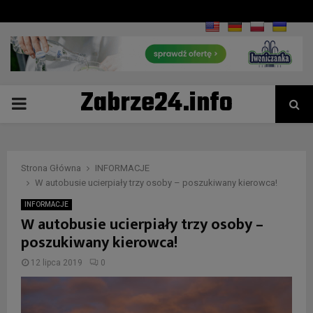
Zabrze24.info
PRIMARY
MENU
Strona Główna
INFORMACJE
W autobusie ucierpiały trzy osoby – poszukiwany kierowca!
INFORMACJE
W autobusie ucierpiały trzy osoby –
poszukiwany kierowca!
12 lipca 2019
0