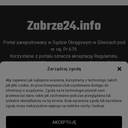
Zabrze24.info
Portal zarejestrowany w Sądzie Okręgowym w Gliwicach pod
nr. rej. Pr 679.
Korzystanie z portalu oznacza akceptację
Regulaminu
.
Używamy COOKIES w sposób opisany w
Polityce Plików
Zarządzaj zgodą
Cookie
oraz w
Polityce Prywatności
.
Aby zapewnić jak najlepsze wrażenia, korzystamy z technologii, takich
jak pliki cookie, do przechowywania i/lub uzyskiwania dostępu do
informacji o urządzeniu. Zgoda na te technologie pozwoli nam
przetwarzać dane, takie jak zachowanie podczas przeglądania lub
unikalne identyfikatory na tej stronie. Brak wyrażenia zgody lub wycofanie
zgody może niekorzystnie wpłynąć na niektóre cechy i funkcje.
© 2018 - zabrze24.info.
AKCEPTUJĘ
Start
Redakcja
Reklama
Ogłoszenia
Regulamin