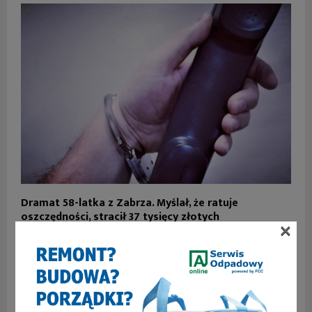
Dramat 58-latka z Zabrza. Myślał, że ratuje
oszczędności, stracił 37 tysięcy złotych
×
SKOMENTUJ