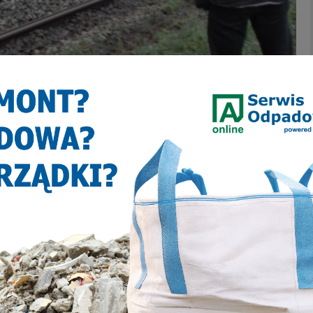
z tramwajem miało miejsce po tym jak 34-letni kierowca
scu, w którym tory przecinają ul. Makoszowską. Kierowca został
e zdiagnozowali u niego poważniejszych urazów. Miejsce zdarzenia
acy. Ruch na ul. Makoszowskiej odbywał się wahadłowo.