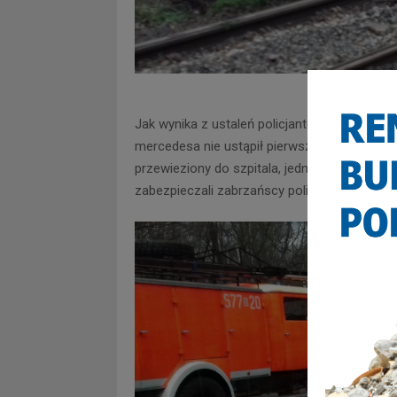
Jak wynika z ustaleń policjantów, zderzenie 
mercedesa nie ustąpił pierwszeństwa w miej
przewieziony do szpitala, jednak lekarze ni
zabezpieczali zabrzańscy policjanci i straż