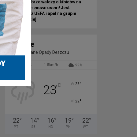
Górnik Zabrze walczy o kibiców na
mecz z Ferencvárosem! Jest
odpowiedź UEFA i apel na grupie
kibicowskiej
Zabrze
Umiarkowane Opady Deszczu
76%
1.5km/h
99%
°
23
C
23
°
°
22
22
°
14
°
16
°
19
°
22
°
PT
SB
ND
PN
WT