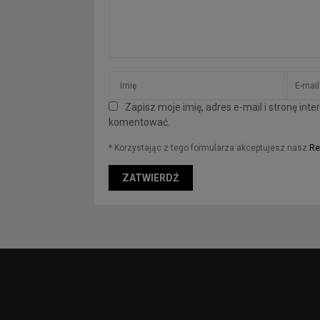
Zapisz moje imię, adres e-mail i stronę in
komentować.
* Korzystając z tego formularza akceptujesz nasz
Re