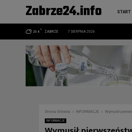
Zabrze24.info
START
C
ZABRZE
7 SIERPNIA 2026
23.4
Strona Główna
INFORMACJE
Wymusił pierws
INFORMACJE
Wymusił pierwszeństw