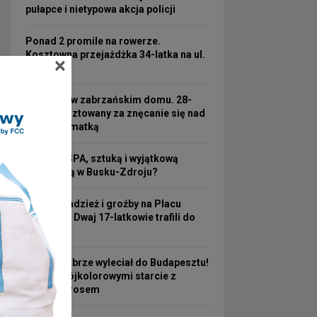
pułapce i nietypowa akcja policji
Ponad 2 promile na rowerze.
Kosztowna przejażdżka 34-latka na ul.
×
3 Maja
Koszmar w zabrzańskim domu. 28-
latek aresztowany za znęcanie się nad
63-letnią matką
Hotel ze SPA, sztuką i wyjątkową
atmosferą w Busku-Zdroju?
Nocna kradzież i groźby na Placu
Wolności! Dwaj 17-latkowie trafili do
aresztu
Górnik Zabrze wyleciał do Budapesztu!
Przed Trójkolorowymi starcie z
Ferencvárosem