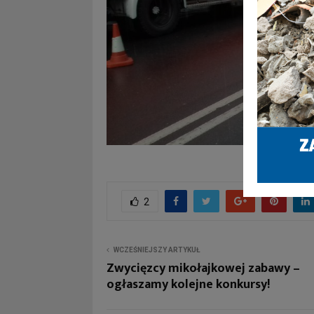
2
WCZEŚNIEJSZY ARTYKUŁ
Zwycięzcy mikołajkowej zabawy –
ogłaszamy kolejne konkursy!