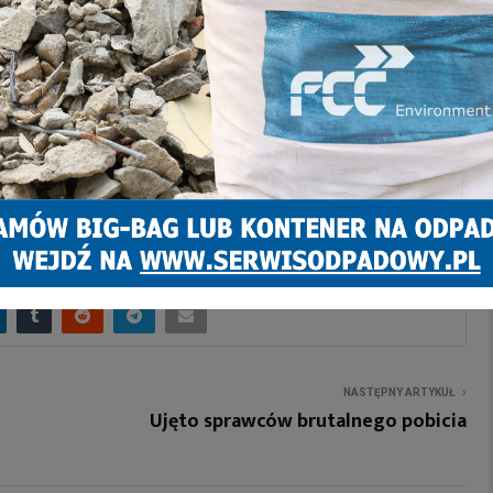
NASTĘPNY ARTYKUŁ
Ujęto sprawców brutalnego pobicia