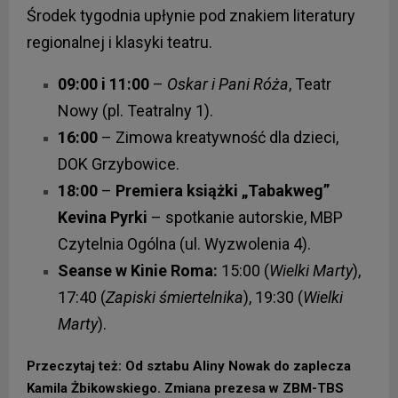
Środek tygodnia upłynie pod znakiem literatury
regionalnej i klasyki teatru.
09:00 i 11:00
–
Oskar i Pani Róża
, Teatr
Nowy (pl. Teatralny 1).
16:00
– Zimowa kreatywność dla dzieci,
DOK Grzybowice.
18:00
–
Premiera książki „Tabakweg”
Kevina Pyrki
– spotkanie autorskie, MBP
Czytelnia Ogólna (ul. Wyzwolenia 4).
Seanse w Kinie Roma:
15:00 (
Wielki Marty
),
17:40 (
Zapiski śmiertelnika
), 19:30 (
Wielki
Marty
).
Przeczytaj też: Od sztabu Aliny Nowak do zaplecza
Kamila Żbikowskiego. Zmiana prezesa w ZBM-TBS