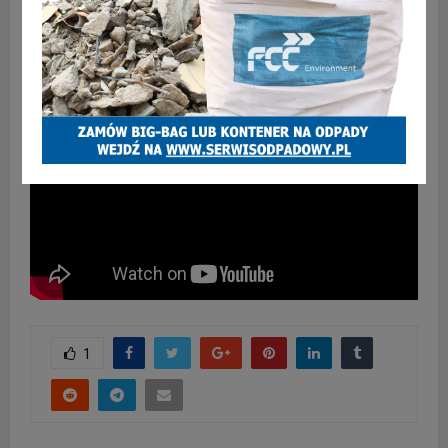
Posłuchaj najnowszego podcastu: Antczak i Pawlenka
o… Zabrzu – Odcinek 72 – Czary mary, Hogato!
1