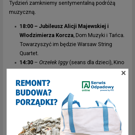
Tydzień zamkniemy sentymentalną podróżą
muzyczną.
18:00 – Jubileusz Alicji Majewskiej i
Włodzimierza Korcza
, Dom Muzyki i Tańca.
Towarzyszyć im będzie Warsaw String
Quartet.
14:30
–
Orzełek Iggy
(seans dla dzieci), Kino
×
Roma.
16:00
–
Wielki Marty
, Kino Roma.
18:00
–
Historie Łóżkowe
, Teatr Nowy.
Foto: Zabrze24.info/Marcin Pawlenka.
Subskrybuj nasz kanał na
Youtube