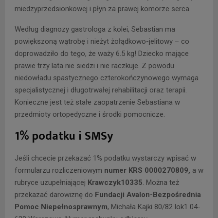
miedzyprzedsionkowej i płyn za prawej komorze serca.
Według diagnozy gastrologa z kolei, Sebastian ma
powiększoną wątrobę i nieżyt żołądkowo-jelitowy – co
doprowadziło do tego, że waży 6.5 kg! Dziecko mające
prawie trzy lata nie siedzi i nie raczkuje. Z powodu
niedowładu spastycznego czterokończynowego wymaga
specjalistycznej i długotrwałej rehabilitacji oraz terapii.
Konieczne jest też stałe zaopatrzenie Sebastiana w
przedmioty ortopedyczne i środki pomocnicze.
1% podatku i SMSy
Jeśli chcecie przekazać 1% podatku wystarczy wpisać w
formularzu rozliczeniowym
numer KRS 0000270809,
a w
rubryce uzupełniającej
Krawczyk10335
. Można też
przekazać darowiznę do
Fundacji Avalon-Bezpośrednia
Pomoc Niepełnosprawnym
, Michała Kajki 80/82 lok1 04-