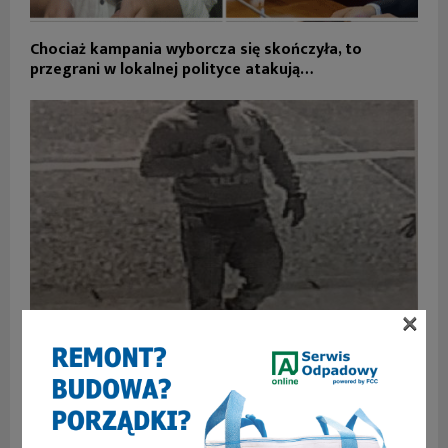
Chociaż kampania wyborcza się skończyła, to
przegrani w lokalnej polityce atakują…
×
Rozpoznajecie go? Zdemolował kasę na stadionie
Górnika