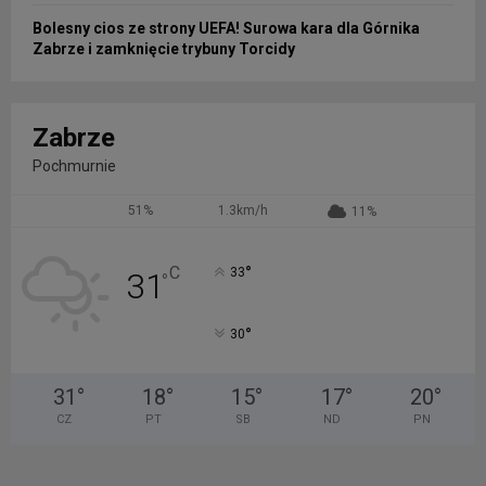
Bolesny cios ze strony UEFA! Surowa kara dla Górnika
Zabrze i zamknięcie trybuny Torcidy
Zabrze
Pochmurnie
51%
1.3km/h
11%
°
C
33
31
°
°
30
31
°
18
°
15
°
17
°
20
°
CZ
PT
SB
ND
PN