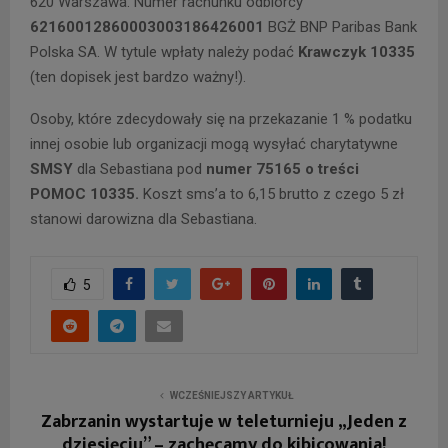
620 Warszawa. Numer rachunku odbiorcy
62160012860003003186426001
BGŻ BNP Paribas Bank
Polska SA. W tytule wpłaty należy podać
Krawczyk 10335
(ten dopisek jest bardzo ważny!).
Osoby, które zdecydowały się na przekazanie 1 % podatku
innej osobie lub organizacji mogą wysyłać charytatywne
SMSY
dla Sebastiana pod
numer 75165 o treści
POMOC 10335.
Koszt sms’a to 6,15 brutto z czego 5 zł
stanowi darowizna dla Sebastiana.
5
WCZEŚNIEJSZY ARTYKUŁ
Zabrzanin wystartuje w teleturnieju „Jeden z
dziesięciu” – zachęcamy do kibicowania!