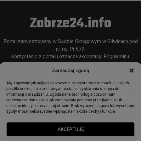
Zabrze24.info
Portal zarejestrowany w Sądzie Okręgowym w Gliwicach pod
nr. rej. Pr 679.
Korzystanie z portalu oznacza akceptację
Regulaminu
.
Używamy COOKIES w sposób opisany w
Polityce Plików
Zarządzaj zgodą
Cookie
oraz w
Polityce Prywatności
.
Aby zapewnić jak najlepsze wrażenia, korzystamy z technologii, takich
jak pliki cookie, do przechowywania i/lub uzyskiwania dostępu do
informacji o urządzeniu. Zgoda na te technologie pozwoli nam
przetwarzać dane, takie jak zachowanie podczas przeglądania lub
unikalne identyfikatory na tej stronie. Brak wyrażenia zgody lub wycofanie
zgody może niekorzystnie wpłynąć na niektóre cechy i funkcje.
© 2018 - zabrze24.info.
AKCEPTUJĘ
Start
Redakcja
Reklama
Ogłoszenia
Regulamin