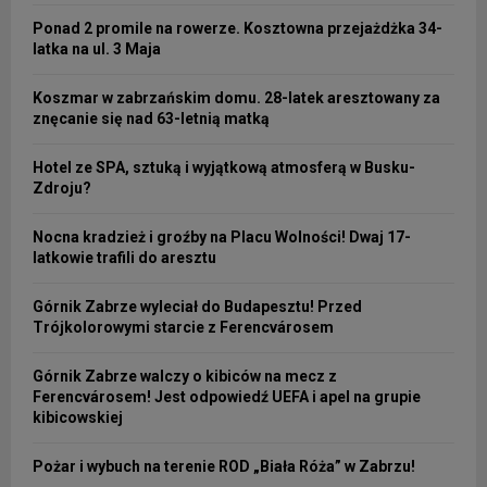
Ponad 2 promile na rowerze. Kosztowna przejażdżka 34-
latka na ul. 3 Maja
Koszmar w zabrzańskim domu. 28-latek aresztowany za
znęcanie się nad 63-letnią matką
Hotel ze SPA, sztuką i wyjątkową atmosferą w Busku-
Zdroju?
Nocna kradzież i groźby na Placu Wolności! Dwaj 17-
latkowie trafili do aresztu
Górnik Zabrze wyleciał do Budapesztu! Przed
Trójkolorowymi starcie z Ferencvárosem
Górnik Zabrze walczy o kibiców na mecz z
Ferencvárosem! Jest odpowiedź UEFA i apel na grupie
kibicowskiej
Pożar i wybuch na terenie ROD „Biała Róża” w Zabrzu!