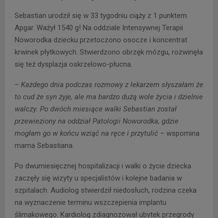
Sebastian urodził się w 33 tygodniu ciąży z 1 punktem
Apgar. Ważył 1540 g! Na oddziale Intensywnej Terapii
Noworodka dziecku przetoczono osocze i koncentrat
krwinek płytkowych. Stwierdzono obrzęk mózgu, rozwinęła
się też dysplazja oskrzelowo-płucna.
–
Każdego dnia podczas rozmowy z lekarzem słyszałam że
to cud że syn żyje, ale ma bardzo dużą wole życia i dzielnie
walczy. Po dwóch miesiące walki Sebastian został
przewieziony na oddział Patologii Noworodka, gdzie
mogłam go w końcu wziąć na ręce i przytulić
– wspomina
mama Sebastiana.
Po dwumiesięcznej hospitalizacji i walki o życie dziecka
zaczęły się wizyty u specjalistów i kolejne badania w
szpitalach. Audiolog stwierdził niedosłuch, rodzina czeka
na wyznaczenie terminu wszczepienia implantu
ślimakowego. Kardiolog zdiagnozował ubytek przegrody