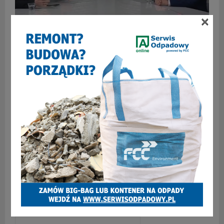
×
Prywatyzacja Górnika Zabrze: Czy prezydent Zabrza
złamał zasadę poufności?
SKOMENTUJ