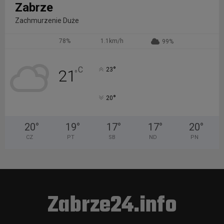
Zabrze
Zachmurzenie Duże
78%
1.1km/h
99%
°
C
23
21
°
°
20
20
°
19
°
17
°
17
°
20
°
CZ
PT
SB
ND
PN
Zabrze24.info