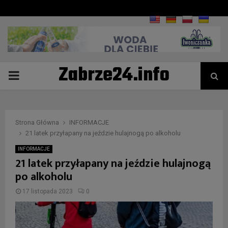
Zabrze24.info
PRIMARY
MENU
Strona Główna
INFORMACJE
21 latek przyłapany na jeździe hulajnogą po alkoholu
INFORMACJE
21 latek przyłapany na jeździe hulajnogą
po alkoholu
17 listopada 2023
0