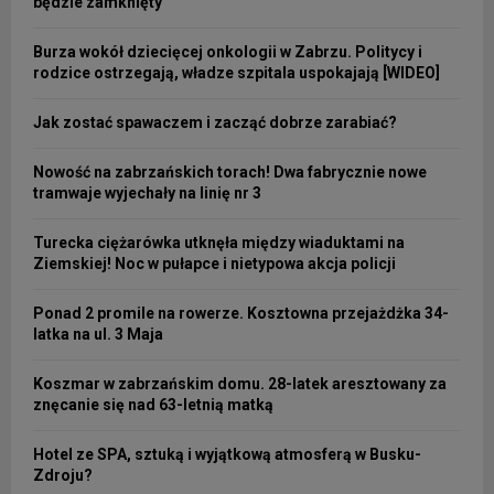
będzie zamknięty
Burza wokół dziecięcej onkologii w Zabrzu. Politycy i
rodzice ostrzegają, władze szpitala uspokajają [WIDEO]
Jak zostać spawaczem i zacząć dobrze zarabiać?
Nowość na zabrzańskich torach! Dwa fabrycznie nowe
tramwaje wyjechały na linię nr 3
Turecka ciężarówka utknęła między wiaduktami na
Ziemskiej! Noc w pułapce i nietypowa akcja policji
Ponad 2 promile na rowerze. Kosztowna przejażdżka 34-
latka na ul. 3 Maja
Koszmar w zabrzańskim domu. 28-latek aresztowany za
znęcanie się nad 63-letnią matką
Hotel ze SPA, sztuką i wyjątkową atmosferą w Busku-
Zdroju?