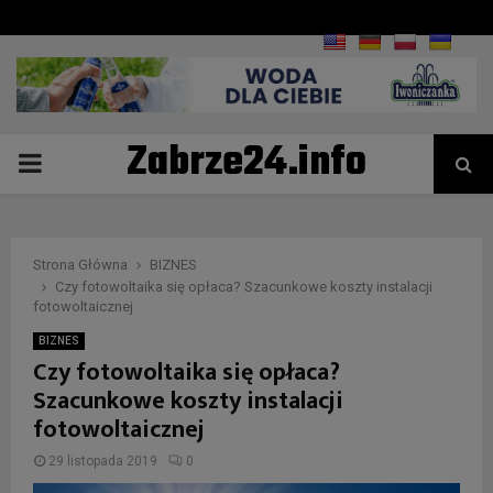
Zabrze24.info
PRIMARY
MENU
Strona Główna
BIZNES
Czy fotowoltaika się opłaca? Szacunkowe koszty instalacji
fotowoltaicznej
BIZNES
Czy fotowoltaika się opłaca?
Szacunkowe koszty instalacji
fotowoltaicznej
29 listopada 2019
0