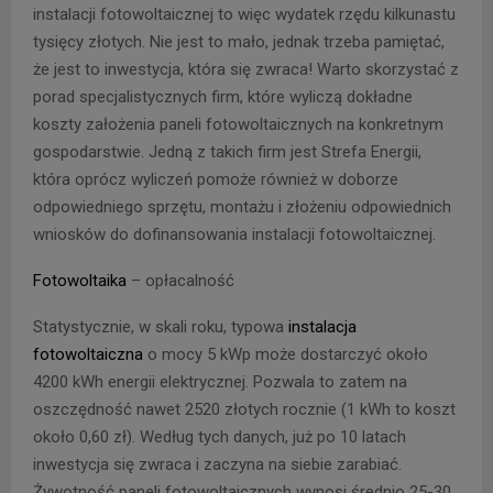
instalacji fotowoltaicznej to więc wydatek rzędu kilkunastu
tysięcy złotych. Nie jest to mało, jednak trzeba pamiętać,
że jest to inwestycja, która się zwraca! Warto skorzystać z
porad specjalistycznych firm, które wyliczą dokładne
koszty założenia paneli fotowoltaicznych na konkretnym
gospodarstwie. Jedną z takich firm jest Strefa Energii,
która oprócz wyliczeń pomoże również w doborze
odpowiedniego sprzętu, montażu i złożeniu odpowiednich
wniosków do dofinansowania instalacji fotowoltaicznej.
Fotowoltaika
– opłacalność
Statystycznie, w skali roku, typowa
instalacja
fotowoltaiczna
o mocy 5 kWp może dostarczyć około
4200 kWh energii elektrycznej. Pozwala to zatem na
oszczędność nawet 2520 złotych rocznie (1 kWh to koszt
około 0,60 zł). Według tych danych, już po 10 latach
inwestycja się zwraca i zaczyna na siebie zarabiać.
Żywotność paneli fotowoltaicznych wynosi średnio 25-30