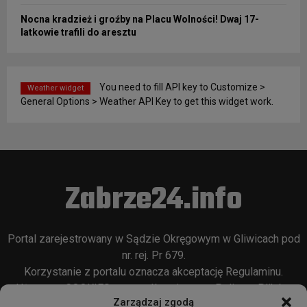
Nocna kradzież i groźby na Placu Wolności! Dwaj 17-
latkowie trafili do aresztu
You need to fill API key to Customize >
Weather widget
General Options > Weather API Key to get this widget work.
Zabrze24.info
Portal zarejestrowany w Sądzie Okręgowym w Gliwicach pod
nr. rej. Pr 679.
Korzystanie z portalu oznacza akceptację
Regulaminu
.
Używamy COOKIES w sposób opisany w
Polityce Plików
Zarządzaj zgodą
Cookie