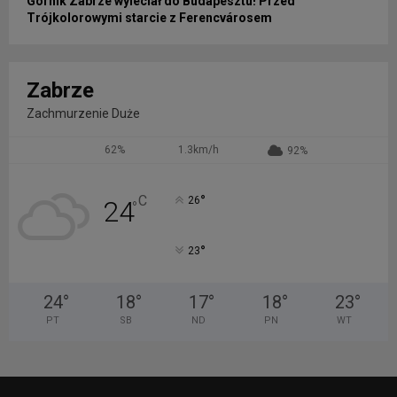
Górnik Zabrze wyleciał do Budapesztu! Przed
Trójkolorowymi starcie z Ferencvárosem
Zabrze
Zachmurzenie Duże
62%
1.3km/h
92%
°
C
26
24
°
°
23
24
°
18
°
17
°
18
°
23
°
PT
SB
ND
PN
WT