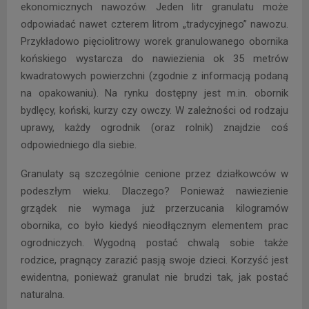
ekonomicznych nawozów. Jeden litr granulatu może
odpowiadać nawet czterem litrom „tradycyjnego” nawozu.
Przykładowo pięciolitrowy worek granulowanego obornika
końskiego wystarcza do nawiezienia ok 35 metrów
kwadratowych powierzchni (zgodnie z informacją podaną
na opakowaniu). Na rynku dostępny jest m.in. obornik
bydlęcy, koński, kurzy czy owczy. W zależności od rodzaju
uprawy, każdy ogrodnik (oraz rolnik) znajdzie coś
odpowiedniego dla siebie.
Granulaty są szczególnie cenione przez działkowców w
podeszłym wieku. Dlaczego? Ponieważ nawiezienie
grządek nie wymaga już przerzucania kilogramów
obornika, co było kiedyś nieodłącznym elementem prac
ogrodniczych. Wygodną postać chwalą sobie także
rodzice, pragnący zarazić pasją swoje dzieci. Korzyść jest
ewidentna, ponieważ granulat nie brudzi tak, jak postać
naturalna.