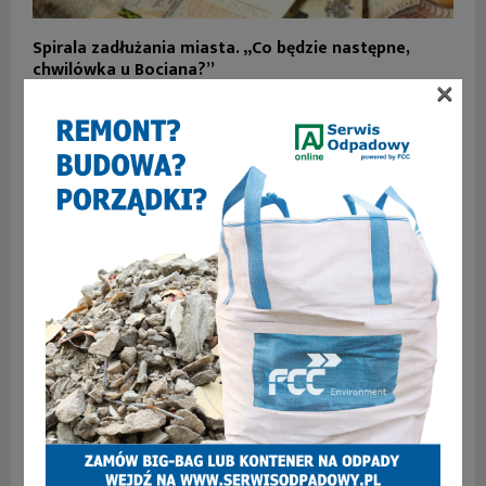
Spirala zadłużania miasta. „Co będzie następne,
chwilówka u Bociana?”
×
Kolejne restauracje znikają z mapy Zabrza