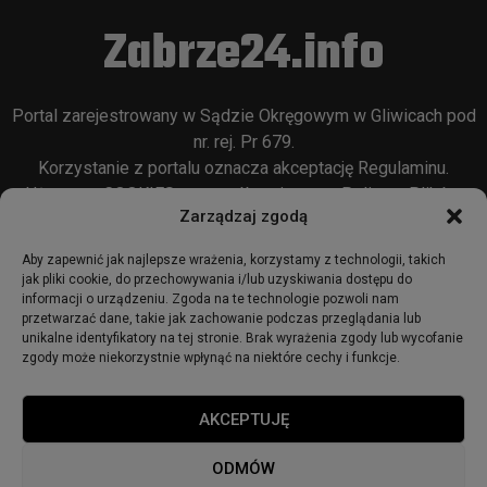
Zabrze24.info
Portal zarejestrowany w Sądzie Okręgowym w Gliwicach pod
nr. rej. Pr 679.
Korzystanie z portalu oznacza akceptację
Regulaminu
.
Używamy COOKIES w sposób opisany w
Polityce Plików
Zarządzaj zgodą
Cookie
oraz w
Polityce Prywatności
.
Aby zapewnić jak najlepsze wrażenia, korzystamy z technologii, takich
jak pliki cookie, do przechowywania i/lub uzyskiwania dostępu do
informacji o urządzeniu. Zgoda na te technologie pozwoli nam
przetwarzać dane, takie jak zachowanie podczas przeglądania lub
unikalne identyfikatory na tej stronie. Brak wyrażenia zgody lub wycofanie
zgody może niekorzystnie wpłynąć na niektóre cechy i funkcje.
© 2018 - zabrze24.info.
AKCEPTUJĘ
Start
Redakcja
Reklama
Ogłoszenia
Regulamin
ODMÓW
Polityka Prywatności
Polityka cookies