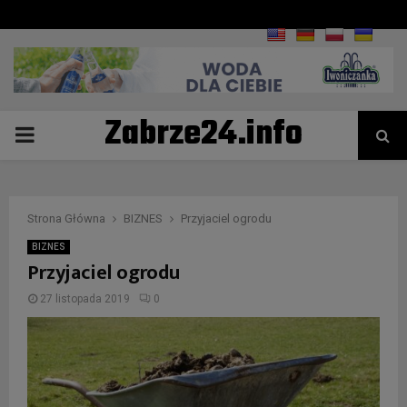
Zabrze24.info
PRIMARY
MENU
Strona Główna
BIZNES
Przyjaciel ogrodu
BIZNES
Przyjaciel ogrodu
27 listopada 2019
0