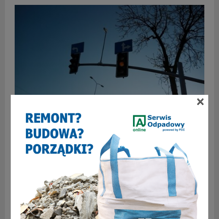
×
Światła na skrzyżowaniach będą w nocy „uśpione”
SKOMENTUJ