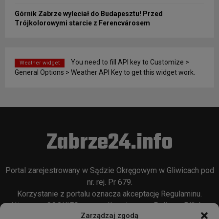
Górnik Zabrze wyleciał do Budapesztu! Przed
Trójkolorowymi starcie z Ferencvárosem
You need to fill API key to Customize >
Weather widget
General Options > Weather API Key to get this widget work.
Zabrze24.info
Portal zarejestrowany w Sądzie Okręgowym w Gliwicach pod
nr. rej. Pr 679.
Korzystanie z portalu oznacza akceptację
Regulaminu
.
Używamy COOKIES w sposób opisany w
Polityce Plików
Zarządzaj zgodą
Cookie