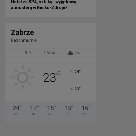
Hotel ze SPA, sztuką i wyjątkową
atmosferą w Busku-Zdroju?
Zabrze
Bezchmurnie
51%
1.3km/h
2%
°
24
C
23
°
°
23
24
°
17
°
15
°
15
°
16
°
ND
PN
WT
ŚR
CZ