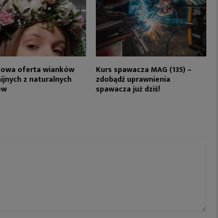
kowa oferta wianków
Kurs spawacza MAG (135) –
jnych z naturalnych
zdobądź uprawnienia
ów
spawacza już dziś!