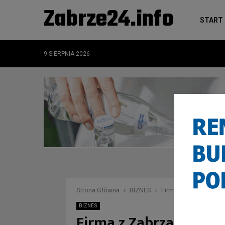
Zabrze24.info
START
9 SIERPNIA 2026
Strona Główna
BIZNES
Firma z Zabrza wysła
BIZNES
Firma z Zabrza wysłał