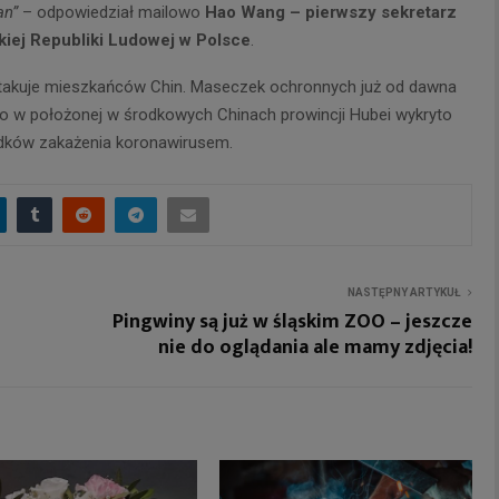
an”
– odpowiedział mailowo
Hao Wang – pierwszy sekretarz
kiej Republiki Ludowej w Polsce
.
takuje mieszkańców Chin. Maseczek ochronnych już od dawna
ko w
położonej w środkowych Chinach prowincji Hubei wykryto
dków zakażenia koronawirusem.
NASTĘPNY ARTYKUŁ
Pingwiny są już w śląskim ZOO – jeszcze
nie do oglądania ale mamy zdjęcia!