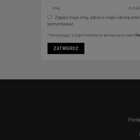
Zapisz moje imię, adres e-mail i stronę in
komentować.
* Korzystając z tego formularza akceptujesz nasz
Re
Porta