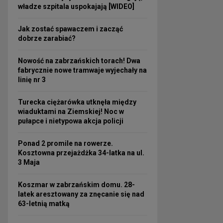
władze szpitala uspokajają [WIDEO]
Jak zostać spawaczem i zacząć
dobrze zarabiać?
Nowość na zabrzańskich torach! Dwa
fabrycznie nowe tramwaje wyjechały na
linię nr 3
Turecka ciężarówka utknęła między
wiaduktami na Ziemskiej! Noc w
pułapce i nietypowa akcja policji
Ponad 2 promile na rowerze.
Kosztowna przejażdżka 34-latka na ul.
3 Maja
Koszmar w zabrzańskim domu. 28-
latek aresztowany za znęcanie się nad
63-letnią matką