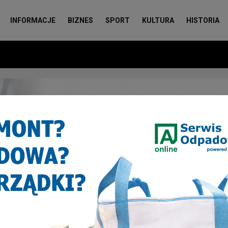
INFORMACJE
BIZNES
SPORT
KULTURA
HISTORIA
ła 100 tysięcy maseczek do Chin
a 100 tysięcy maseczek do Chin