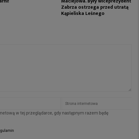
arni!
Maciejowa. Były wiceprezydent
Zabrza ostrzega przed utratą
Kąpieliska Leśnego
ternetową w tej przeglądarce, gdy następnym razem będę
gulamin