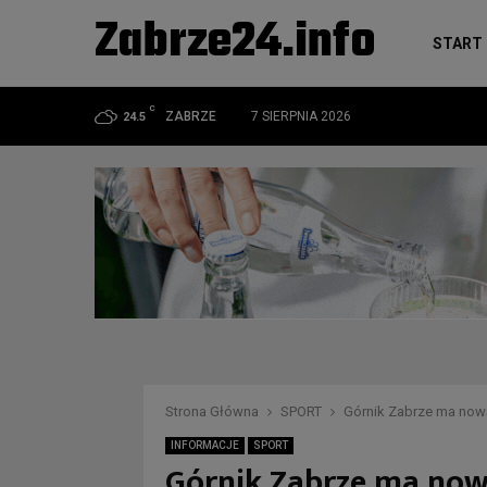
Zabrze24.info
START
C
ZABRZE
7 SIERPNIA 2026
24.5
Strona Główna
SPORT
Górnik Zabrze ma now
INFORMACJE
SPORT
Górnik Zabrze ma nową