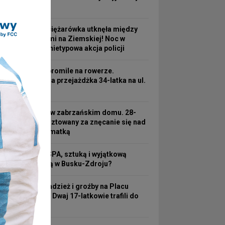
linię nr 3
Turecka ciężarówka utknęła między
wiaduktami na Ziemskiej! Noc w
pułapce i nietypowa akcja policji
Ponad 2 promile na rowerze.
Kosztowna przejażdżka 34-latka na ul.
3 Maja
Koszmar w zabrzańskim domu. 28-
latek aresztowany za znęcanie się nad
63-letnią matką
Hotel ze SPA, sztuką i wyjątkową
atmosferą w Busku-Zdroju?
Nocna kradzież i groźby na Placu
Wolności! Dwaj 17-latkowie trafili do
aresztu