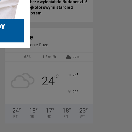
Górnik Zabrze wyleciał do Budapesztu!
Przed Trójkolorowymi starcie z
Ferencvárosem
Zabrze
Zachmurzenie Duże
62%
1.3km/h
92%
°
26
C
24
°
°
23
24
°
18
°
17
°
18
°
23
°
PT
SB
ND
PN
WT