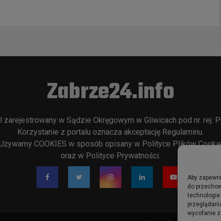
Zabrze24.info
l zarejestrowany w Sądzie Okręgowym w Gliwicach pod nr. rej. P
Korzystanie z portalu oznacza akceptację
Regulaminu
.
Używamy COOKIES w sposób opisany w
Polityce Plików Cooki
oraz w
Polityce Prywatności
.
Aby zapewnić
do przechow
technologie
przeglądania
wycofanie z