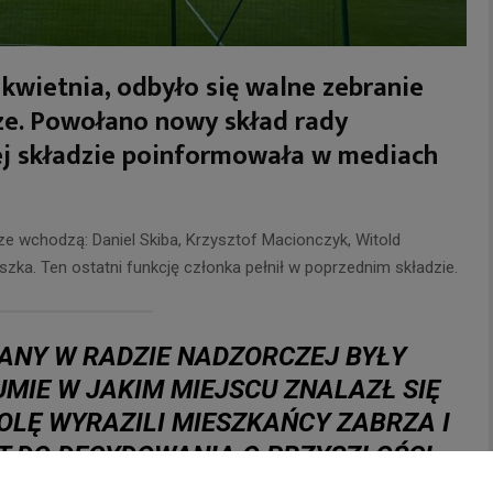
 kwietnia, odbyło się walne zebranie
ze. Powołano nowy skład rady
ej składzie poinformowała w mediach
.
e wchodzą: Daniel Skiba, Krzysztof Macionczyk, Witold
zka. Ten ostatni funkcję członka pełnił w poprzednim składzie.
IANY W RADZIE NADZORCZEJ BYŁY
MIE W JAKIM MIEJSCU ZNALAZŁ SIĘ
OLĘ WYRAZILI MIESZKAŃCY ZABRZA I
 DO DECYDOWANIA O PRZYSZŁOŚCI
IEJĘ, ŻE NOWO POWOŁANA RADA