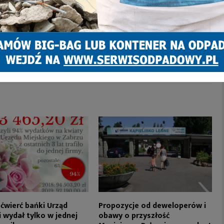
NASTĘPNY ARTYKUŁ
Osuszacz Przemysłowy: Kluczowe
Narzędzie w Kontroli Wilgotności
ćwierć bańki Urząd
Propozycje od deweloperów i
i wydał tylko w jednej
obawy o przyszłość