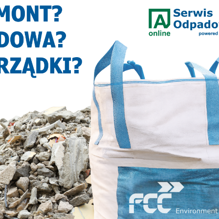
MA SIĘ W KLUCZOWEJ SPRAWIE
ZARZĄDU – ZAAPELOWALI KIBICE Z
TORCIDY.