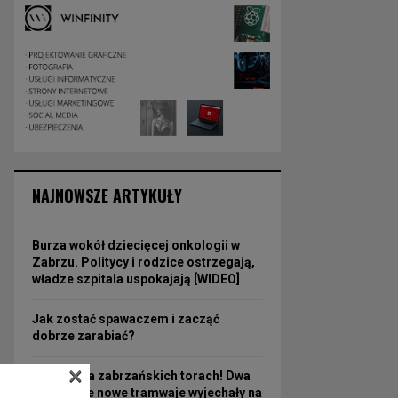
NAJNOWSZE ARTYKUŁY
Burza wokół dziecięcej onkologii w
Zabrzu. Politycy i rodzice ostrzegają,
władze szpitala uspokajają [WIDEO]
Jak zostać spawaczem i zacząć
dobrze zarabiać?
×
Nowość na zabrzańskich torach! Dwa
fabrycznie nowe tramwaje wyjechały na