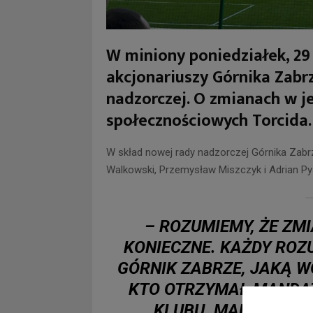
W miniony poniedziałek, 29
akcjonariuszy Górnika Zabr
nadzorczej. O zmianach w j
społecznościowych Torcida
W skład nowej rady nadzorczej Górnika Zabrz
Walkowski, Przemysław Miszczyk i Adrian Pys
– ROZUMIEMY, ŻE ZM
KONIECZNE. KAŻDY ROZU
GÓRNIK ZABRZE, JAKĄ W
KTO OTRZYMAŁ MANDAT
KLUBU. MAMY NADZ