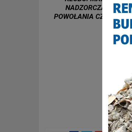
NADZORCZA WSTRZY
POWOŁANIA CZŁONKÓW 