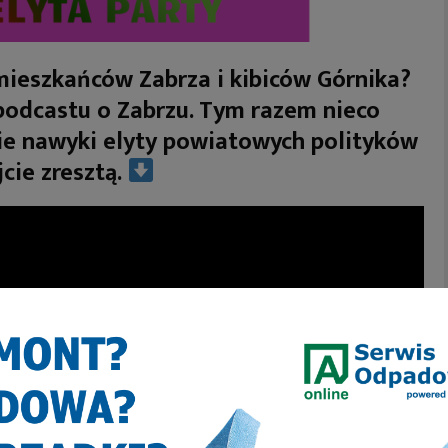
mieszkańców Zabrza i kibiców Górnika?
podcastu o Zabrzu. Tym razem nieco
ie nawyki elyty powiatowych polityków
cie zresztą.