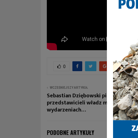
0
WCZEŚNIEJSZY ARTYKUŁ
Sebastian Dziębowski pisze – Brak
przedstawicieli władz miasta na wa
wydarzeniach…
PODOBNE ARTYKUŁY