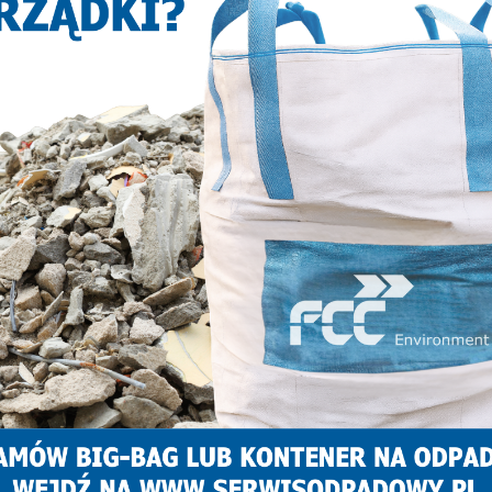
NASTĘPNY ARTYKUŁ
Dziś Hollywood w Zabrzu! Russell Crowe
żnych
i Henry Cavill kręcą megaprodukcję w
kościele św. Józefa