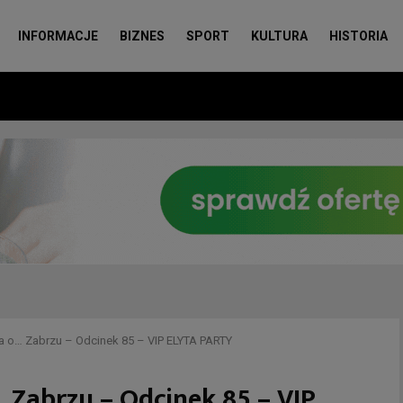
INFORMACJE
BIZNES
SPORT
KULTURA
HISTORIA
a o… Zabrzu – Odcinek 85 – VIP ELYTA PARTY
 Zabrzu – Odcinek 85 – VIP