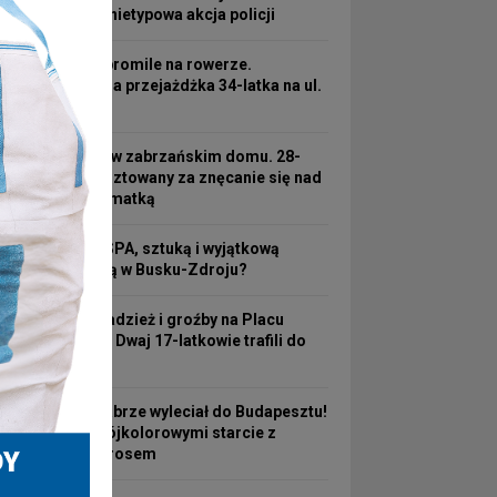
pułapce i nietypowa akcja policji
Ponad 2 promile na rowerze.
Kosztowna przejażdżka 34-latka na ul.
3 Maja
Koszmar w zabrzańskim domu. 28-
latek aresztowany za znęcanie się nad
63-letnią matką
Hotel ze SPA, sztuką i wyjątkową
atmosferą w Busku-Zdroju?
Nocna kradzież i groźby na Placu
Wolności! Dwaj 17-latkowie trafili do
aresztu
Górnik Zabrze wyleciał do Budapesztu!
Przed Trójkolorowymi starcie z
Ferencvárosem