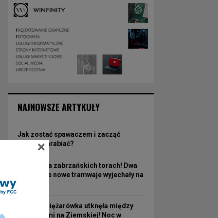
NAJNOWSZE ARTYKUŁY
Jak zostać spawaczem i zacząć
×
dobrze zarabiać?
Nowość na zabrzańskich torach! Dwa
fabrycznie nowe tramwaje wyjechały na
linię nr 3
Turecka ciężarówka utknęła między
wiaduktami na Ziemskiej! Noc w