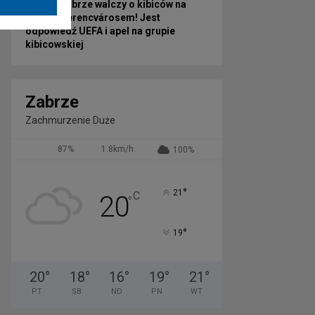
Górnik Zabrze walczy o kibiców na
mecz z Ferencvárosem! Jest
odpowiedź UEFA i apel na grupie
kibicowskiej
Zabrze
Zachmurzenie Duże
87%
1.8km/h
100%
°
21
C
20
°
°
19
20
°
18
°
16
°
19
°
21
°
PT
SB
ND
PN
WT