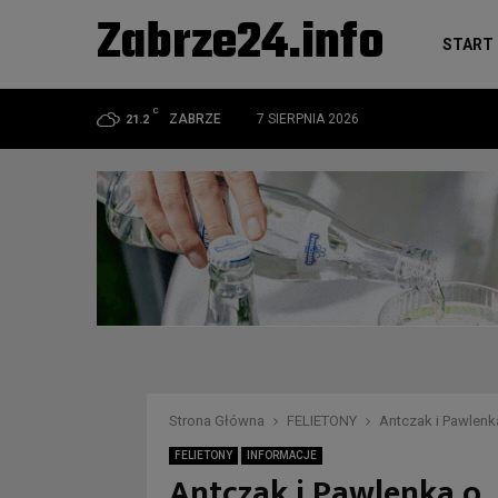
Zabrze24.info
START
C
ZABRZE
7 SIERPNIA 2026
21.2
Strona Główna
FELIETONY
Antczak i Pawlenk
FELIETONY
INFORMACJE
Antczak i Pawlenka o…