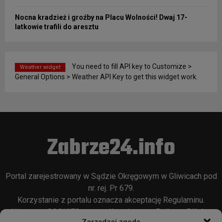
Nocna kradzież i groźby na Placu Wolności! Dwaj 17-
latkowie trafili do aresztu
You need to fill API key to Customize >
Weather widget
General Options > Weather API Key to get this widget work.
Zabrze24.info
Portal zarejestrowany w Sądzie Okręgowym w Gliwicach pod
nr. rej. Pr 679.
Korzystanie z portalu oznacza akceptację
Regulaminu
.
Używamy COOKIES w sposób opisany w
Polityce Plików