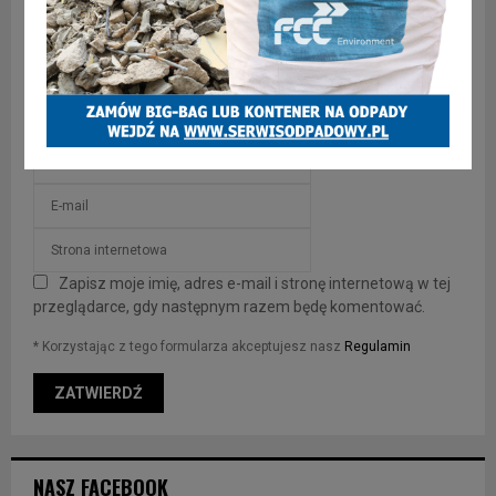
Zapisz moje imię, adres e-mail i stronę internetową w tej
przeglądarce, gdy następnym razem będę komentować.
* Korzystając z tego formularza akceptujesz nasz
Regulamin
NASZ FACEBOOK