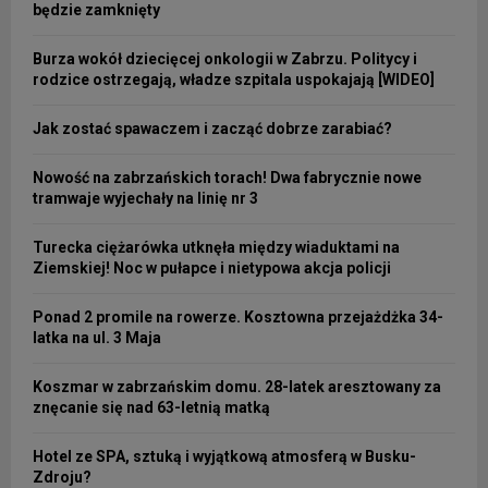
będzie zamknięty
Burza wokół dziecięcej onkologii w Zabrzu. Politycy i
rodzice ostrzegają, władze szpitala uspokajają [WIDEO]
Jak zostać spawaczem i zacząć dobrze zarabiać?
Nowość na zabrzańskich torach! Dwa fabrycznie nowe
tramwaje wyjechały na linię nr 3
Turecka ciężarówka utknęła między wiaduktami na
Ziemskiej! Noc w pułapce i nietypowa akcja policji
Ponad 2 promile na rowerze. Kosztowna przejażdżka 34-
latka na ul. 3 Maja
Koszmar w zabrzańskim domu. 28-latek aresztowany za
znęcanie się nad 63-letnią matką
Hotel ze SPA, sztuką i wyjątkową atmosferą w Busku-
Zdroju?