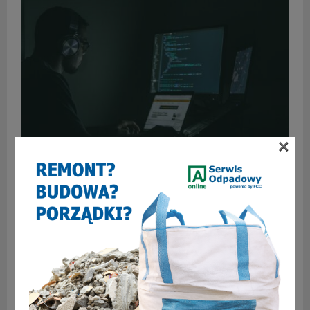
×
Podawał się za koreańskiego aktora – oszukał
zabrzankę na 90 tys. zł!
SKOMENTUJ