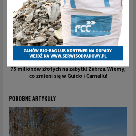
WCZEŚNIEJSZY ARTYKUŁ
„Śląski Szlem” w Zabrzu. Trwają zapisy na wielki
turniej tenisowy dla samorządowców i
nauczycieli
NASTĘPNY ARTYKUŁ
75 milionów złotych na zabytki Zabrza. Wiemy,
co zmieni się w Guido i Carnallu!
PODOBNE ARTYKUŁY