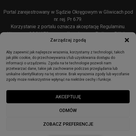
Portal zarejestrowany w Sądzie Okręgowym w Gliwicach pod
nr. rej. Pr 679.
Korzystanie z portalu oznacza akceptację
Regulaminu
.
Używamy COOKIES w sposób opisany w
Polityce Plików
Zarządzaj zgodą
Cookie
oraz w
Polityce Prywatności
.
Aby zapewnić jak najlepsze wrażenia, korzystamy z technologii, takich
jak pliki cookie, do przechowywania i/lub uzyskiwania dostępu do
informacji o urządzeniu. Zgoda na te technologie pozwoli nam
przetwarzać dane, takie jak zachowanie podczas przeglądania lub
unikalne identyfikatory na tej stronie. Brak wyrażenia zgody lub wycofanie
zgody może niekorzystnie wpłynąć na niektóre cechy i funkcje.
© 2018 - zabrze24.info.
AKCEPTUJĘ
Start
Redakcja
Reklama
Ogłoszenia
Regulamin
ODMÓW
Polityka Prywatności
Polityka cookies
ZOBACZ PREFERENCJE