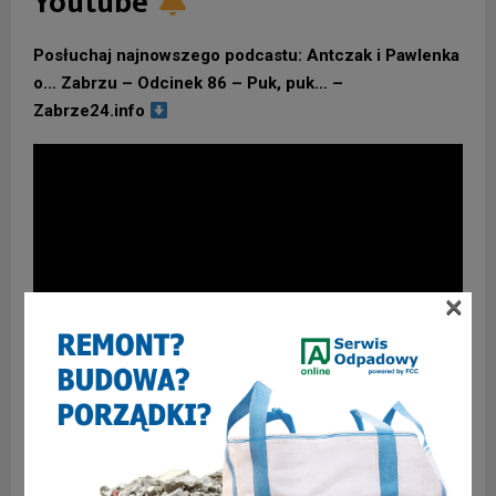
Youtube
Posłuchaj najnowszego podcastu: Antczak i Pawlenka
o… Zabrzu – Odcinek 86 – Puk, puk… –
Zabrze24.info
×
2