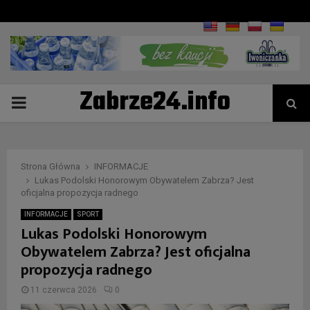
Zabrze24.info
PRIMARY
MENU
Strona Główna
INFORMACJE
Lukas Podolski Honorowym Obywatelem Zabrza? Jest
oficjalna propozycja radnego
INFORMACJE
SPORT
Lukas Podolski Honorowym
Obywatelem Zabrza? Jest oficjalna
propozycja radnego
11 czerwca 2026
0