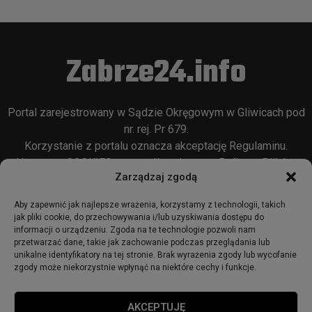
Zabrze24.info
Portal zarejestrowany w Sądzie Okręgowym w Gliwicach pod
nr. rej. Pr 679.
Korzystanie z portalu oznacza akceptację
Regulaminu
.
Używamy COOKIES w sposób opisany w
Polityce Plików
Zarządzaj zgodą
Cookie
oraz w
Polityce Prywatności
.
Aby zapewnić jak najlepsze wrażenia, korzystamy z technologii, takich
jak pliki cookie, do przechowywania i/lub uzyskiwania dostępu do
informacji o urządzeniu. Zgoda na te technologie pozwoli nam
przetwarzać dane, takie jak zachowanie podczas przeglądania lub
unikalne identyfikatory na tej stronie. Brak wyrażenia zgody lub wycofanie
zgody może niekorzystnie wpłynąć na niektóre cechy i funkcje.
© 2018 - zabrze24.info.
AKCEPTUJĘ