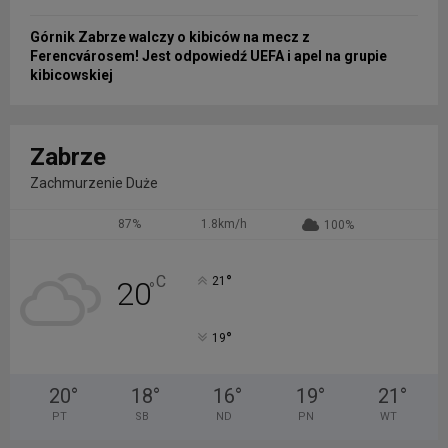
Górnik Zabrze walczy o kibiców na mecz z
Ferencvárosem! Jest odpowiedź UEFA i apel na grupie
kibicowskiej
Zabrze
Zachmurzenie Duże
87%
1.8km/h
100%
°
C
21
20
°
°
19
20
°
18
°
16
°
19
°
21
°
PT
SB
ND
PN
WT