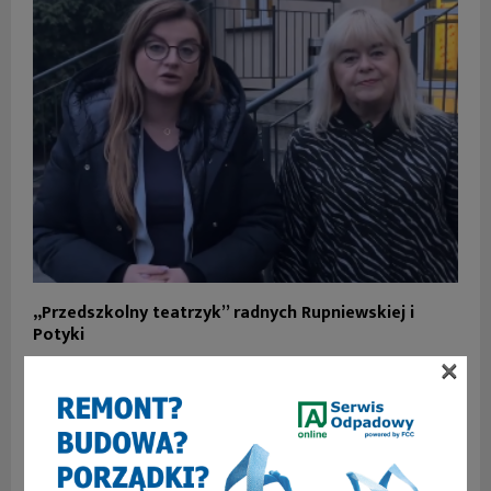
„Przedszkolny teatrzyk” radnych Rupniewskiej i
Potyki
×
SKOMENTUJ