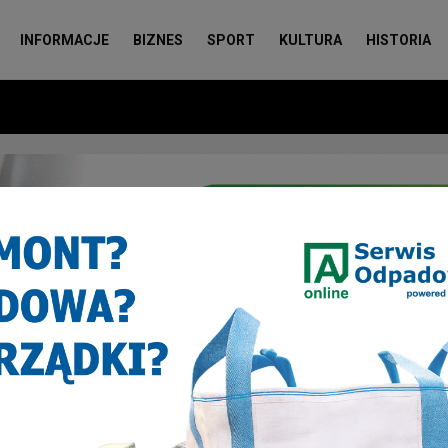
INFORMACJE
BIZNES
SPORT
KULTURA
HISTORIA
ntra beniaminek – Grupa Azoty Tarnów
ntra beniaminek – Grupa Azoty