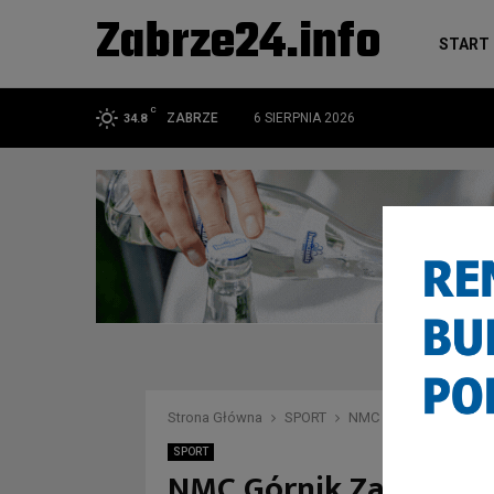
Zabrze24.info
START
C
ZABRZE
6 SIERPNIA 2026
34.8
Strona Główna
SPORT
NMC Górnik Zabrze ko
SPORT
NMC Górnik Zabrze ko