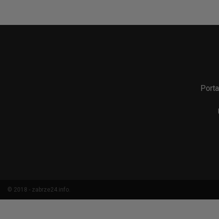
Porta
© 2018 - zabrze24.info.