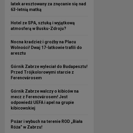
latek aresztowany za znęcanie się nad
63-letnią matką
Hotel ze SPA, sztuką i wyjątkową
atmosferą w Busku-Zdroju?
Nocna kradzież i groźby na Placu
Wolności! Dwaj 17-latkowie trafili do
aresztu
Górnik Zabrze wyleciał do Budapesztu!
Przed Trójkolorowymi starcie z
Ferencvárosem
Górnik Zabrze walczy o kibiców na
mecz z Ferencvárosem! Jest
odpowiedź UEFA i apel na grupie
kibicowskiej
Pożar i wybuch na terenie ROD „Biała
Róża” w Zabrzu!