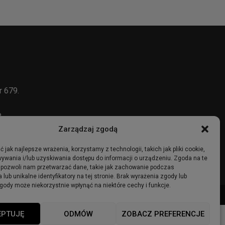
r 679.
e
Zarządzaj zgodą
 jak najlepsze wrażenia, korzystamy z technologii, takich jak pliki cookie,
ywania i/lub uzyskiwania dostępu do informacji o urządzeniu. Zgoda na te
 pozwoli nam przetwarzać dane, takie jak zachowanie podczas
 lub unikalne identyfikatory na tej stronie. Brak wyrażenia zgody lub
gody może niekorzystnie wpłynąć na niektóre cechy i funkcje.
ma
Ogłoszenia
Regulamin
Polityka Prywatności
Polityka cookies
EPTUJĘ
ODMÓW
ZOBACZ PREFERENCJE