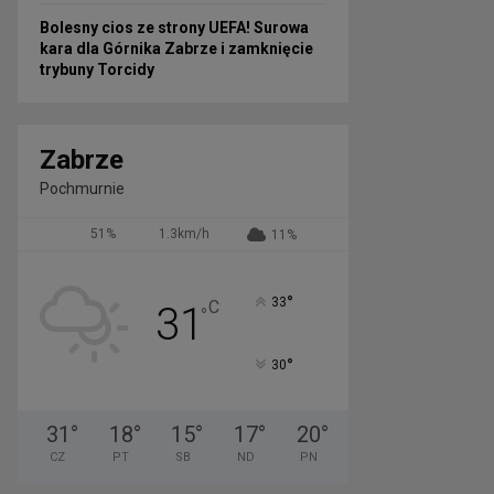
Bolesny cios ze strony UEFA! Surowa
kara dla Górnika Zabrze i zamknięcie
trybuny Torcidy
Zabrze
Pochmurnie
51%
1.3km/h
11%
°
33
C
31
°
°
30
31
°
18
°
15
°
17
°
20
°
CZ
PT
SB
ND
PN