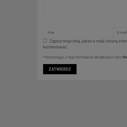
Zapisz moje imię, adres e-mail i stronę in
komentować.
* Korzystając z tego formularza akceptujesz nasz
Re