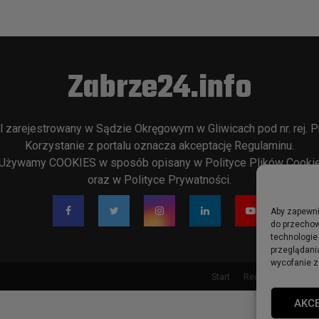
Zabrze24.info
l zarejestrowany w Sądzie Okręgowym w Gliwicach pod nr. rej. P
Korzystanie z portalu oznacza akceptację
Regulaminu
.
Używamy COOKIES w sposób opisany w
Polityce Plików Cooki
oraz w
Polityce Prywatności
.
Aby zapewnić
do przechow
technologie
przeglądania
wycofanie z
Start
Redakcja
Rekla
AKC