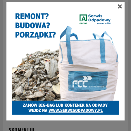
×
odda się ale w ramiona browna i eurosceptyków tak
samo jak oddał się mms!
HAJNA
ODPOWIEDZ
1 kwietnia 2019 at 19:42
JAKO GAŃBA! TO NIE PRIMA APRIL INO W KOŻDEJ TV
CHOPA POKAZUJOM!!!!!!!!
gliwiczanka
ODPOWIEDZ
1 kwietnia 2019 at 19:49
Gratulacje! Grunt to niezależność i mocny kręgosłup
moralny. ;););) Niech żyje nam Towarzysz! Niech żyje! Niech
żyje! ;););) Jeden taki radny z Gliwic wykręcił podobny numer,
tylko poszedł w inne barwy.
SKOMENTUJ