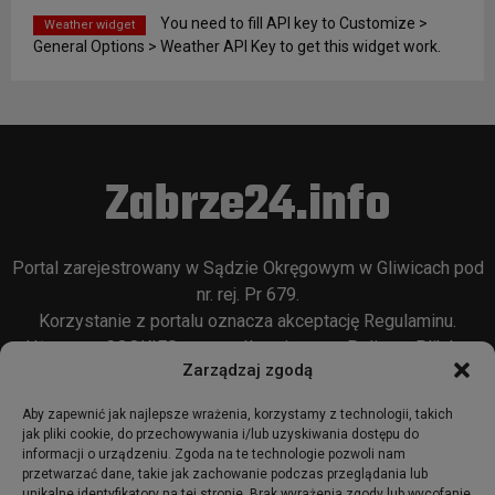
You need to fill API key to Customize >
Weather widget
General Options > Weather API Key to get this widget work.
Zabrze24.info
Portal zarejestrowany w Sądzie Okręgowym w Gliwicach pod
nr. rej. Pr 679.
Korzystanie z portalu oznacza akceptację
Regulaminu
.
Używamy COOKIES w sposób opisany w
Polityce Plików
Zarządzaj zgodą
Cookie
oraz w
Polityce Prywatności
.
Aby zapewnić jak najlepsze wrażenia, korzystamy z technologii, takich
jak pliki cookie, do przechowywania i/lub uzyskiwania dostępu do
informacji o urządzeniu. Zgoda na te technologie pozwoli nam
przetwarzać dane, takie jak zachowanie podczas przeglądania lub
unikalne identyfikatory na tej stronie. Brak wyrażenia zgody lub wycofanie