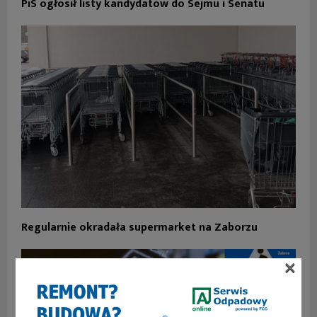
PiS ogłosił listy kandydatów do Sejmu i Senatu
Regularnie okradała supermarket na Zaborzu
×