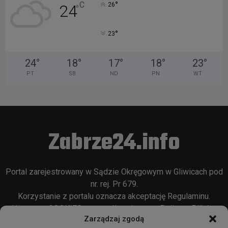
°
C
26
24
°
°
23
24
°
18
°
17
°
18
°
23
°
PT
SB
ND
PN
WT
Zabrze24.info
Portal zarejestrowany w Sądzie Okręgowym w Gliwicach pod
nr. rej. Pr 679.
Korzystanie z portalu oznacza akceptację
Regulaminu
.
Używamy COOKIES w sposób opisany w
Polityce Plików
Zarządzaj zgodą
Cookie