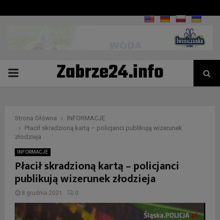
Zabrze24.info
PRIMARY
MENU
Strona Główna
INFORMACJE
Płacił skradzioną kartą – policjanci publikują wizerunek
złodzieja
INFORMACJE
Płacił skradzioną kartą – policjanci
publikują wizerunek złodzieja
8 grudnia 2021
0