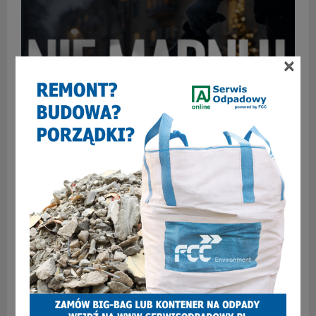
×
FCC Polska uruchamia świąteczną kampanię
społeczną „Nie marnuj w te Święta”
SKOMENTUJ