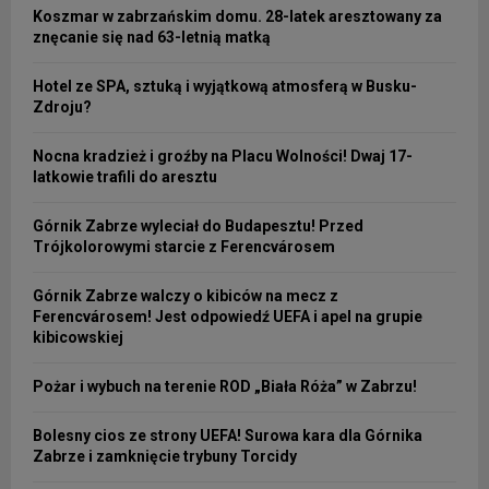
Koszmar w zabrzańskim domu. 28-latek aresztowany za
znęcanie się nad 63-letnią matką
Hotel ze SPA, sztuką i wyjątkową atmosferą w Busku-
Zdroju?
Nocna kradzież i groźby na Placu Wolności! Dwaj 17-
latkowie trafili do aresztu
Górnik Zabrze wyleciał do Budapesztu! Przed
Trójkolorowymi starcie z Ferencvárosem
Górnik Zabrze walczy o kibiców na mecz z
Ferencvárosem! Jest odpowiedź UEFA i apel na grupie
kibicowskiej
Pożar i wybuch na terenie ROD „Biała Róża” w Zabrzu!
Bolesny cios ze strony UEFA! Surowa kara dla Górnika
Zabrze i zamknięcie trybuny Torcidy