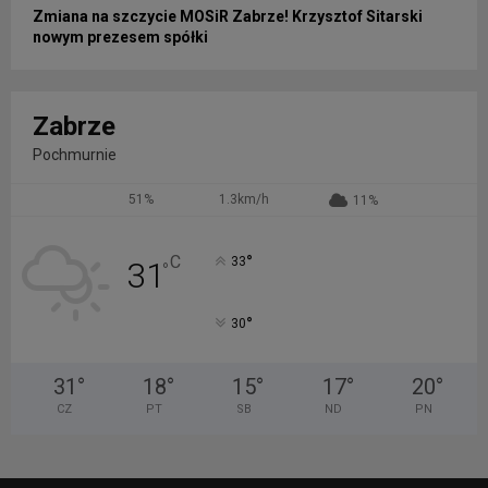
Zmiana na szczycie MOSiR Zabrze! Krzysztof Sitarski
nowym prezesem spółki
Zabrze
Pochmurnie
51%
1.3km/h
11%
°
C
33
31
°
°
30
31
°
18
°
15
°
17
°
20
°
CZ
PT
SB
ND
PN