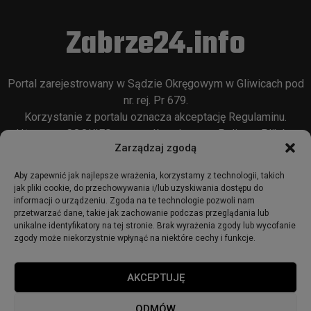
Zabrze24.info
Portal zarejestrowany w Sądzie Okręgowym w Gliwicach pod
nr. rej. Pr 679.
Korzystanie z portalu oznacza akceptację
Regulaminu
.
Używamy COOKIES w sposób opisany w
Polityce Plików
Zarządzaj zgodą
Cookie
oraz w
Polityce Prywatności
.
Aby zapewnić jak najlepsze wrażenia, korzystamy z technologii, takich
jak pliki cookie, do przechowywania i/lub uzyskiwania dostępu do
informacji o urządzeniu. Zgoda na te technologie pozwoli nam
przetwarzać dane, takie jak zachowanie podczas przeglądania lub
unikalne identyfikatory na tej stronie. Brak wyrażenia zgody lub wycofanie
zgody może niekorzystnie wpłynąć na niektóre cechy i funkcje.
© 2018 - zabrze24.info.
AKCEPTUJĘ
Start
Redakcja
Reklama
Ogłoszenia
Regulamin
ODMÓW
Polityka Prywatności
Polityka cookies