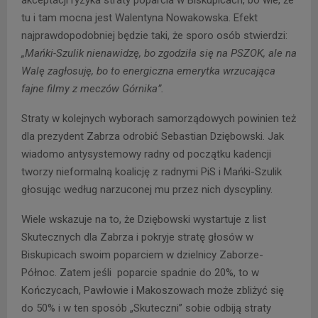
akceptacji ryzyka straty poparcia w Biskupicach, bo wie, że
tu i tam mocna jest Walentyna Nowakowska. Efekt
najprawdopodobniej będzie taki, że sporo osób stwierdzi:
„Mańki-Szulik nienawidzę, bo zgodziła się na PSZOK, ale na
Walę zagłosuję, bo to energiczna emerytka wrzucająca
fajne filmy z meczów Górnika”.
Straty w kolejnych wyborach samorządowych powinien też
dla prezydent Zabrza odrobić Sebastian Dziębowski. Jak
wiadomo antysystemowy radny od początku kadencji
tworzy nieformalną koalicję z radnymi PiS i Mańki-Szulik
głosując według narzuconej mu przez nich dyscypliny.
Wiele wskazuje na to, że Dziębowski wystartuje z list
Skutecznych dla Zabrza i pokryje stratę głosów w
Biskupicach swoim poparciem w dzielnicy Zaborze-
Północ. Zatem jeśli poparcie spadnie do 20%, to w
Kończycach, Pawłowie i Makoszowach może zbliżyć się
do 50% i w ten sposób „Skuteczni” sobie odbiją straty