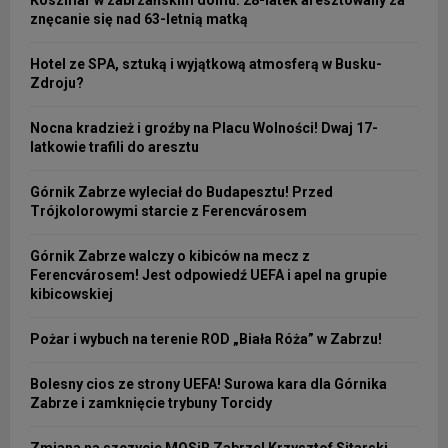
Koszmar w zabrzańskim domu. 28-latek aresztowany za
znęcanie się nad 63-letnią matką
Hotel ze SPA, sztuką i wyjątkową atmosferą w Busku-
Zdroju?
Nocna kradzież i groźby na Placu Wolności! Dwaj 17-
latkowie trafili do aresztu
Górnik Zabrze wyleciał do Budapesztu! Przed
Trójkolorowymi starcie z Ferencvárosem
Górnik Zabrze walczy o kibiców na mecz z
Ferencvárosem! Jest odpowiedź UEFA i apel na grupie
kibicowskiej
Pożar i wybuch na terenie ROD „Biała Róża” w Zabrzu!
Bolesny cios ze strony UEFA! Surowa kara dla Górnika
Zabrze i zamknięcie trybuny Torcidy