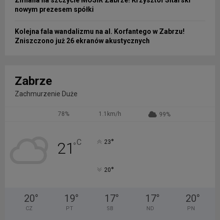
Zmiana na szczycie MOSiR Zabrze! Krzysztof Sitarski
nowym prezesem spółki
Kolejna fala wandalizmu na al. Korfantego w Zabrzu!
Zniszczono już 26 ekranów akustycznych
Zabrze
Zachmurzenie Duże
78%
1.1km/h
99%
°
C
23
21
°
°
20
20
°
19
°
17
°
17
°
20
°
CZ
PT
SB
ND
PN