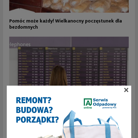
Pomóc może każdy! Wielkanocny poczęstunek dla
bezdomnych
×
Nie doczekała się na lotnisku ukochanego, którego
poznała w sieci