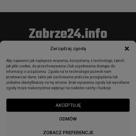
Zabrze24.info
Zarządzaj zgodą
Portal zarejestrowany w Sądzie Okręgowym w Gliwicach pod
nr. rej. Pr 679.
Aby zapewnić jak najlepsze wrażenia, korzystamy z technologii, takich
Korzystanie z portalu oznacza akceptację
Regulaminu
.
jak pliki cookie, do przechowywania i/lub uzyskiwania dostępu do
informacji o urządzeniu. Zgoda na te technologie pozwoli nam
Używamy COOKIES w sposób opisany w
Polityce Plików
przetwarzać dane, takie jak zachowanie podczas przeglądania lub
Cookie
unikalne identyfikatory na tej stronie. Brak wyrażenia zgody lub wycofanie
oraz w
Polityce Prywatności
.
zgody może niekorzystnie wpłynąć na niektóre cechy i funkcje.
AKCEPTUJĘ
ODMÓW
© 2018 - zabrze24.info.
ZOBACZ PREFERENCJE