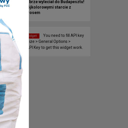
Górnik Zabrze wyleciał do Budapesztu!
Przed Trójkolorowymi starcie z
Ferencvárosem
You need to fill API key
Weather widget
to Customize > General Options >
Weather API Key to get this widget work.