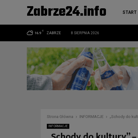
Zabrze24.info
START
C
ZABRZE
8 SIERPNIA 2026
16.9
Strona Główna
INFORMACJE
„Schody do kul
INFORMACJE
„Schody do kultury” –