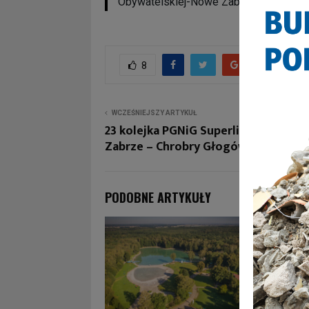
Obywatelskiej-Nowe Zabrze.
8
WCZEŚNIEJSZY ARTYKUŁ
23 kolejka PGNiG Superligi: NMC Gór
Zabrze – Chrobry Głogów
PODOBNE ARTYKUŁY