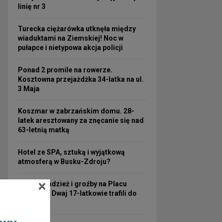
linię nr 3
Turecka ciężarówka utknęła między
wiaduktami na Ziemskiej! Noc w
pułapce i nietypowa akcja policji
Ponad 2 promile na rowerze.
Kosztowna przejażdżka 34-latka na ul.
3 Maja
Koszmar w zabrzańskim domu. 28-
latek aresztowany za znęcanie się nad
63-letnią matką
Hotel ze SPA, sztuką i wyjątkową
atmosferą w Busku-Zdroju?
×
Nocna kradzież i groźby na Placu
Wolności! Dwaj 17-latkowie trafili do
aresztu