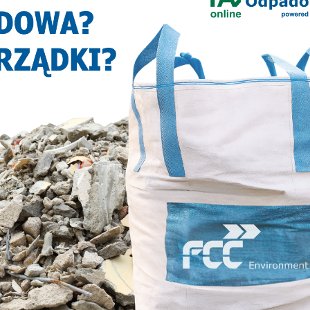
NASTĘPNY ARTYKUŁ
nik
100 km przez lublinieckie lasy –
policjant z odznaką komandosa