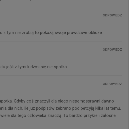
ODPOWIEDZ
nic z tym nie zrobią to pokażą swoje prawdziwe oblicze.
ODPOWIEDZ
tu jeśli z tymi ludźmi się nie spotka
ODPOWIEDZ
ie spotka. Gdyby coś znaczyli dla niego niepełnosprawni dawno
nia dla nich. Ile już podpisów zebrano pod petcyją kilka lat temu.
 wiele dla tego człowieka znaczą. To bardzo przykre i żałosne.