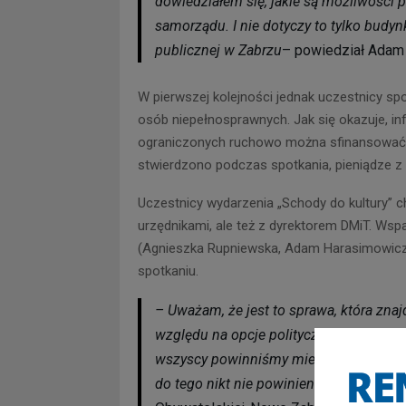
dowiedziałem się, jakie są możliwości
samorządu. I nie dotyczy to tylko budy
publicznej w Zabrzu
– powiedział Adam 
W pierwszej kolejności jednak uczestnicy s
osób niepełnosprawnych. Jak się okazuje, inf
ograniczonych ruchowo można sfinansować nie
stwierdzono podczas spotkania, pieniądze z
Uczestnicy wydarzenia „Schody do kultury” ch
urzędnikami, ale też z dyrektorem DMiT. Ws
(Agnieszka Rupniewska, Adam Harasimowicz i
spotkaniu.
– Uważam, że jest to sprawa, która znaj
względu na opcje polityczną czy jakiek
wszyscy powinniśmy mieć możliwość korz
do tego nikt nie powinien mieć wątpliw