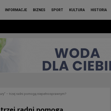
INFORMACJE
BIZNES
SPORT
KULTURA
HISTORIA
tury” – trzej radni pomogą niepełnosprawnym?
 trzej radni pomogą