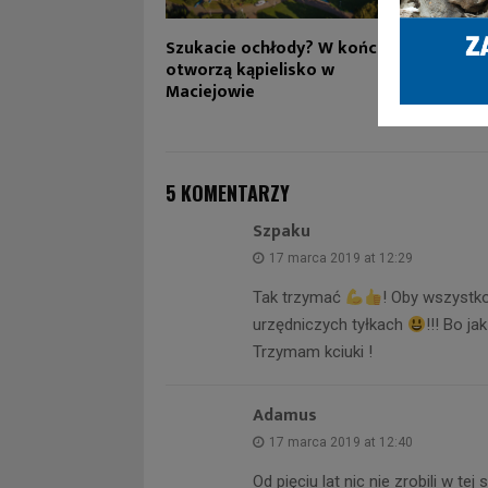
Szukacie ochłody? W końcu
Mecz G
otworzą kąpielisko w
Wrocł
Maciejowie
duże u
zamkni
5 KOMENTARZY
Szpaku
17 marca 2019 at 12:29
Tak trzymać
! Oby wszystko
urzędniczych tyłkach
!!! Bo j
Trzymam kciuki !
Adamus
17 marca 2019 at 12:40
Od pięciu lat nic nie zrobili w tej 