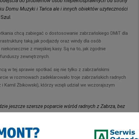
 podejścia do problemów osób niepełnosprawnych od strony
nku Domu Muzyki i Tańca ale i innych obiektów użyteczności
Szul.
potkania chcą zabiegać o dostosowanie zabrzańskiego DMiT dla
rastrukturę taką jak podjazdy oraz windy dla osób
koniecznie z miejskiej kasy. Są na to, jak zgodnie
 funduszy zewnętrznych.
cą w tej sprawie spotkać się nie tylko z zabrzańskimi
parcie w rozmowach zadeklarowało troje zabrzańskich radnych
 Kamil Żbikowski), którzy wzięli udział we wczorajszym
dzie jeszcze szersze poparcie wśród radnych z Zabrza, bez
olwiek podziały. Wszyscy jesteśmy mieszkańcami Zabrza i
ystania nie tylko z oferty kulturalnej naszego miasta i co
ości
– stwierdził Adam Harasimowicz radny Koalicji