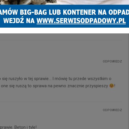
órnika ze Śląskiem
Zatrzymanie poszukiwanego –
aw w Zabrzu. Uwaga na
doszło do szarpaniny z
trudnienia w ruchu i
użyciem paralizatora
ęte ulice!
ODPOWIEDZ
 się ruszyło w tej sprawie… I mówię tu przede wszystkim o
ak one się ruszą to sprawa na pewno znacznie przyspieszy
!
ODPOWIEDZ
sprawie. Beton i tyle!