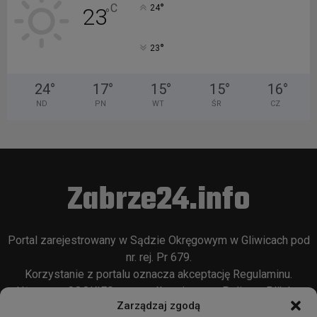
°
C
24
23
°
°
23
24
°
17
°
15
°
15
°
16
°
ND
PN
WT
ŚR
CZ
Zabrze24.info
Portal zarejestrowany w Sądzie Okręgowym w Gliwicach pod
nr. rej. Pr 679.
Korzystanie z portalu oznacza akceptację
Regulaminu
.
Używamy COOKIES w sposób opisany w
Polityce Plików
Zarządzaj zgodą
Cookie