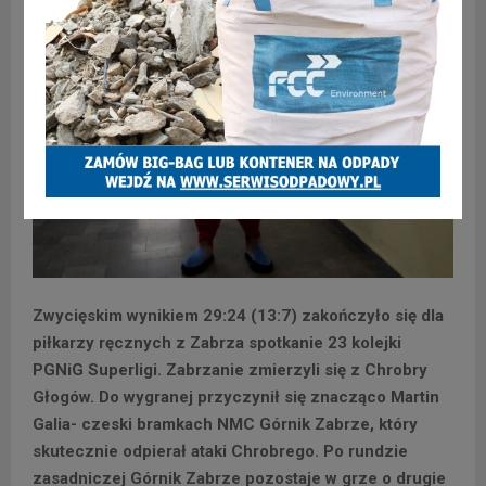
Zwycięskim wynikiem 29:24 (13:7) zakończyło się dla
piłkarzy ręcznych z Zabrza spotkanie 23 kolejki
PGNiG Superligi. Zabrzanie zmierzyli się z Chrobry
Głogów. Do wygranej przyczynił się znacząco Martin
Galia- czeski bramkach NMC Górnik Zabrze, który
skutecznie odpierał ataki Chrobrego. Po rundzie
zasadniczej Górnik Zabrze pozostaje w grze o drugie