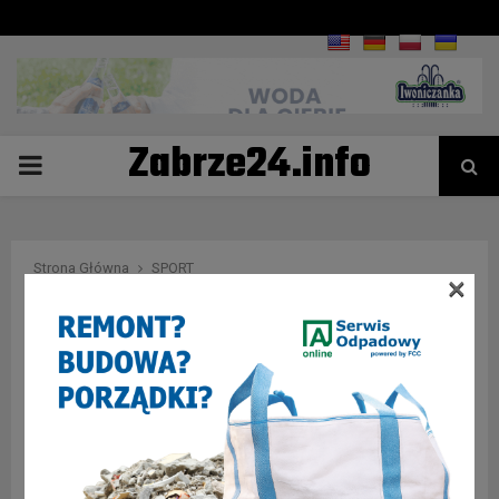
Zabrze24.info
PRIMARY
MENU
Strona Główna
SPORT
×
23 kolejka PGNiG Superligi: NMC Górnik Zabrze – Chrobry
Głogów
SPORT
23 kolejka PGNiG Superligi: NMC Górnik
Zabrze – Chrobry Głogów
16 marca 2019
0