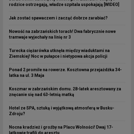
rodzice ostrzegają, władze szpitala uspokajają [WIDEO]
Jak zostać spawaczem i zacząć dobrze zarabiać?
Nowość na zabrzańskich torach! Dwa fabrycznie nowe
tramwaje wyjechały na linię nr 3
Turecka ciężarówka utknęła między wiaduktami na
Ziemskiej! Noc w pułapce i nietypowa akcja policji
Ponad 2 promile na rowerze. Kosztowna przejażdżka 34-
latka na ul. 3 Maja
Koszmar w zabrzańskim domu. 28-latek aresztowany za
znęcanie się nad 63-letnią matką
Hotel ze SPA, sztuką i wyjątkową atmosferą w Busku-
Zdroju?
Nocna kradzież i groźby na Placu Wolności! Dwaj 17-
latkowie trafili do aresztu