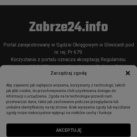
Zabrze24.info
Portal zarejestrowany w Sądzie Okręgowym w Gliwicach pod
nr. rej. Pr 679.
Korzystanie z portalu oznacza akceptację
Regulaminu
.
Używamy COOKIES w sposób opisany w
Polityce Plików
Zarządzaj zgodą
Cookie
oraz w
Polityce Prywatności
.
Aby zapewnić jak najlepsze wrażenia, korzystamy z technologii, takich
jak pliki cookie, do przechowywania i/lub uzyskiwania dostępu do
informacji o urządzeniu. Zgoda na te technologie pozwoli nam
przetwarzać dane, takie jak zachowanie podczas przeglądania lub
unikalne identyfikatory na tej stronie. Brak wyrażenia zgody lub wycofanie
zgody może niekorzystnie wpłynąć na niektóre cechy i funkcje.
© 2018 - zabrze24.info.
AKCEPTUJĘ
Start
Redakcja
Reklama
Ogłoszenia
Regulamin