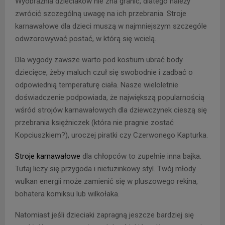
Wyobraźnia dzieciaków nie zna granic, dlatego należy
zwrócić szczególną uwagę na ich przebrania. Stroje
karnawałowe dla dzieci muszą w najmniejszym szczególe
odwzorowywać postać, w którą się wcielą.
Dla wygody zawsze warto pod kostium ubrać body
dziecięce, żeby maluch czuł się swobodnie i zadbać o
odpowiednią temperaturę ciała. Nasze wieloletnie
doświadczenie podpowiada, że największą popularnością
wśród strojów karnawałowych dla dziewczynek cieszą się
przebrania księżniczek (która nie pragnie zostać
Kopciuszkiem?), uroczej piratki czy Czerwonego Kapturka.
Stroje karnawałowe
dla chłopców to zupełnie inna bajka.
Tutaj liczy się przygoda i nietuzinkowy styl. Twój młody
wulkan energii może zamienić się w pluszowego rekina,
bohatera komiksu lub wilkołaka.
Natomiast jeśli dzieciaki zapragną jeszcze bardziej się