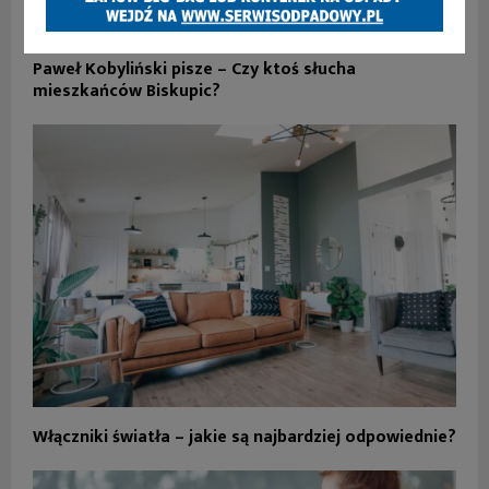
Paweł Kobyliński pisze – Czy ktoś słucha
mieszkańców Biskupic?
Włączniki światła – jakie są najbardziej odpowiednie?