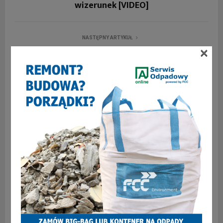
wizerunek [VIDEO]
NASTĘPNY ARTYKUŁ
Balkonowy protest przeciwko smrodowi w
×
Zabrzu
PODOBNE ARTYKUŁY