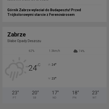
Górnik Zabrze wyleciał do Budapesztu! Przed
Trójkolorowymi starcie z Ferencvárosem
Zabrze
Słabe Opady Deszczu
62%
1.3km/h
74%
°
C
24
24
°
°
23
23
°
20
°
17
°
18
°
23
°
PT
SB
ND
PN
WT