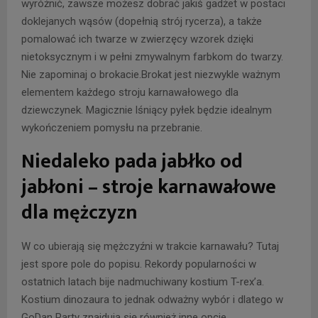
wyróżnić, zawsze możesz dobrać jakiś gadżet w postaci
doklejanych wąsów (dopełnią strój rycerza), a także
pomalować ich twarze w zwierzęcy wzorek dzięki
nietoksycznym i w pełni zmywalnym farbkom do twarzy.
Nie zapominaj o brokacie.Brokat jest niezwykle ważnym
elementem każdego stroju karnawałowego dla
dziewczynek. Magicznie lśniący pyłek będzie idealnym
wykończeniem pomysłu na przebranie.
Niedaleko pada jabłko od
jabłoni – stroje karnawałowe
dla mężczyzn
W co ubierają się mężczyźni w trakcie karnawału? Tutaj
jest spore pole do popisu. Rekordy popularności w
ostatnich latach bije nadmuchiwany kostium T-rex’a.
Kostium dinozaura to jednak odważny wybór i dlatego w
GoDan Party znajdują się również inne opcje.