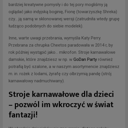
bardziej kreatywne pomysły i do tej pory mogliśmy ją
oglądać jako indyjską boginię, Fionę (towarzyszkę Shreka)
czy… ją samą w sklonowanej wersji (zatrudniła wtedy grupę
łudząco podobnych do siebie modelek).
Inne, warte uwagi przebrania, wymyśla Katy Perry.
Przebrana za chrupka Cheetos paradowała w 2014 r, by
rok później wystąpić jako… mikrofon. Stroje karnawałowe
damskie, które znajdziesz w np. w
GoDan Party
również
potrafią być szalone, a w naszym asortymencie znajdziesz
m. in. rożek z lodami, żyrafę czy olbrzymią pandę (strój
karnawałowy nadmuchiwany).
Stroje karnawałowe dla dzieci
– pozwól im wkroczyć w świat
fantazji!