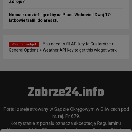
Zdroju?
Nocna kradzież i groźby na Placu Wolności! Dwaj 17-
latkowie trafili do aresztu
You need to fill API key to Customize >
Weather widget
General Options > Weather API Key to get this widget work.
Zabrze24.info
Portal zarejestrowany w Sądzie Okręgowym w Gliwicach pod
nr. rej. Pr 679.
Korzystanie z portalu oznacza akceptację
Regulaminu
.
Używamy COOKIES w sposób opisany w
Polityce Plików