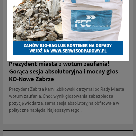
INFORMACJE
Prezydent miasta z wotum zaufania!
Gorąca sesja absolutoryjna i mocny głos
KO-Nowe Zabrze
Prezydent Zabrza Kamil Żbikowski otrzymał od Rady Miasta
wotum zaufania. Choć wynik głosowania zabezpiecza
pozycję włodarza, sama sesja absolutoryjna obfitowała w
polityczne napięcia. Najlepszym tego...