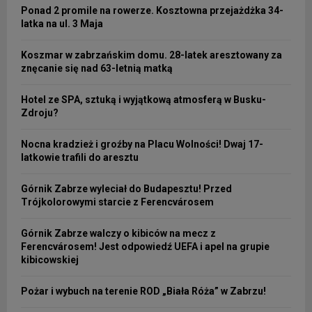
Ponad 2 promile na rowerze. Kosztowna przejażdżka 34-
latka na ul. 3 Maja
Koszmar w zabrzańskim domu. 28-latek aresztowany za
znęcanie się nad 63-letnią matką
Hotel ze SPA, sztuką i wyjątkową atmosferą w Busku-
Zdroju?
Nocna kradzież i groźby na Placu Wolności! Dwaj 17-
latkowie trafili do aresztu
Górnik Zabrze wyleciał do Budapesztu! Przed
Trójkolorowymi starcie z Ferencvárosem
Górnik Zabrze walczy o kibiców na mecz z
Ferencvárosem! Jest odpowiedź UEFA i apel na grupie
kibicowskiej
Pożar i wybuch na terenie ROD „Biała Róża” w Zabrzu!