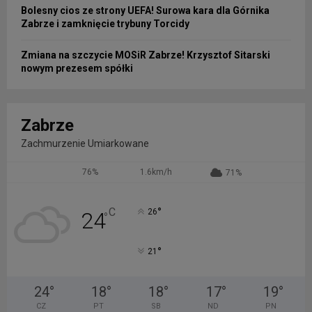
Bolesny cios ze strony UEFA! Surowa kara dla Górnika
Zabrze i zamknięcie trybuny Torcidy
Zmiana na szczycie MOSiR Zabrze! Krzysztof Sitarski
nowym prezesem spółki
Zabrze
Zachmurzenie Umiarkowane
76%
1.6km/h
71%
°
C
26
24
°
°
21
24
°
18
°
18
°
17
°
19
°
CZ
PT
SB
ND
PN