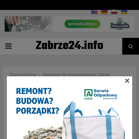
Zabrze24.info
PRIMARY
MENU
Strona Główna
Kandydaci do europarlamentu Zabrze
×
Tag : Kandydaci do
europarlamentu Zabrze