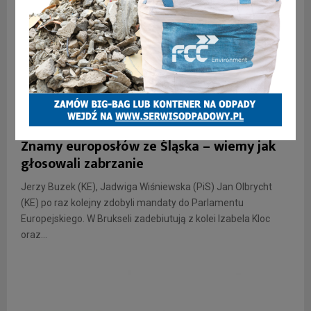
INFORMACJE
Znamy europosłów ze Śląska – wiemy jak
głosowali zabrzanie
Jerzy Buzek (KE), Jadwiga Wiśniewska (PiS) Jan Olbrycht
(KE) po raz kolejny zdobyli mandaty do Parlamentu
Europejskiego. W Brukseli zadebiutują z kolei Izabela Kloc
oraz...