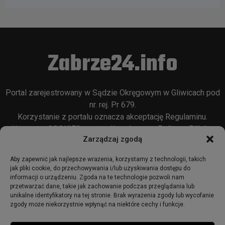
Zabrze24.info
Portal zarejestrowany w Sądzie Okręgowym w Gliwicach pod
nr. rej. Pr 679.
Korzystanie z portalu oznacza akceptację
Regulaminu
.
Używamy COOKIES w sposób opisany w
Polityce Plików
Zarządzaj zgodą
Cookie
oraz w
Polityce Prywatności
.
Aby zapewnić jak najlepsze wrażenia, korzystamy z technologii, takich
jak pliki cookie, do przechowywania i/lub uzyskiwania dostępu do
informacji o urządzeniu. Zgoda na te technologie pozwoli nam
przetwarzać dane, takie jak zachowanie podczas przeglądania lub
unikalne identyfikatory na tej stronie. Brak wyrażenia zgody lub wycofanie
zgody może niekorzystnie wpłynąć na niektóre cechy i funkcje.
© 2018 - zabrze24.info.