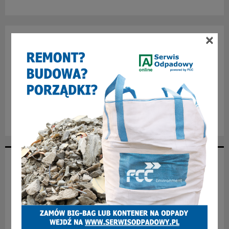
×
NAJNOWSZE ARTYKUŁY
Jak zostać spawaczem i zacząć dobrze zarabiać?
Nowość na zabrzańskich torach! Dwa fabrycznie nowe
tramwaje wyjechały na linię nr 3