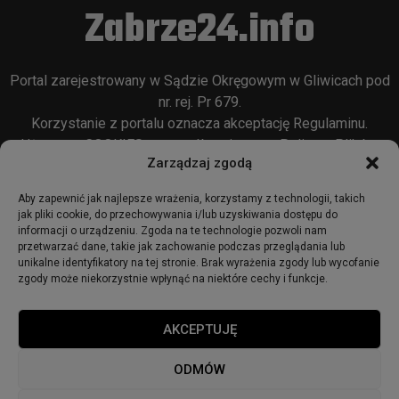
Zabrze24.info
Portal zarejestrowany w Sądzie Okręgowym w Gliwicach pod
nr. rej. Pr 679.
Korzystanie z portalu oznacza akceptację
Regulaminu
.
Używamy COOKIES w sposób opisany w
Polityce Plików
Zarządzaj zgodą
Cookie
oraz w
Polityce Prywatności
.
Aby zapewnić jak najlepsze wrażenia, korzystamy z technologii, takich
jak pliki cookie, do przechowywania i/lub uzyskiwania dostępu do
informacji o urządzeniu. Zgoda na te technologie pozwoli nam
przetwarzać dane, takie jak zachowanie podczas przeglądania lub
unikalne identyfikatory na tej stronie. Brak wyrażenia zgody lub wycofanie
zgody może niekorzystnie wpłynąć na niektóre cechy i funkcje.
© 2018 - zabrze24.info.
AKCEPTUJĘ
Start
Redakcja
Reklama
Ogłoszenia
Regulamin
ODMÓW
Polityka Prywatności
Polityka cookies