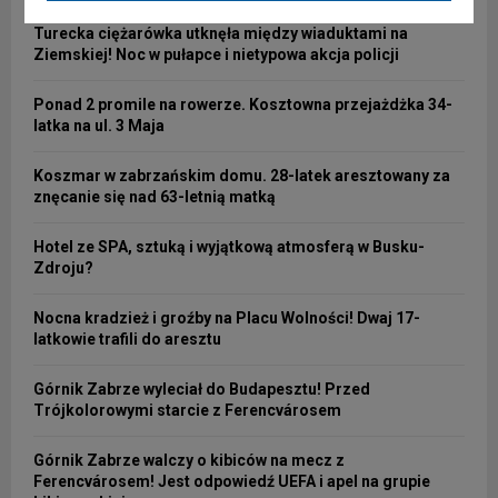
Turecka ciężarówka utknęła między wiaduktami na
Ziemskiej! Noc w pułapce i nietypowa akcja policji
Ponad 2 promile na rowerze. Kosztowna przejażdżka 34-
latka na ul. 3 Maja
Koszmar w zabrzańskim domu. 28-latek aresztowany za
znęcanie się nad 63-letnią matką
Hotel ze SPA, sztuką i wyjątkową atmosferą w Busku-
Zdroju?
Nocna kradzież i groźby na Placu Wolności! Dwaj 17-
latkowie trafili do aresztu
Górnik Zabrze wyleciał do Budapesztu! Przed
Trójkolorowymi starcie z Ferencvárosem
Górnik Zabrze walczy o kibiców na mecz z
Ferencvárosem! Jest odpowiedź UEFA i apel na grupie