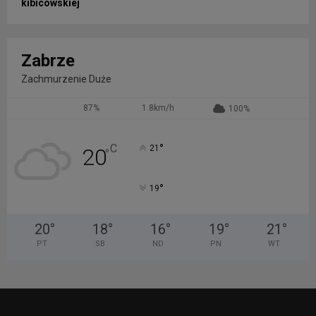
kibicowskiej
Zabrze
Zachmurzenie Duże
87%
1.8km/h
100%
°
C
21
20
°
°
19
20
°
18
°
16
°
19
°
21
°
PT
SB
ND
PN
WT