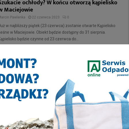
Szukacie ochłody? W końcu otworzą kąpielisko
w Maciejowie
Marcin Pawlenka
22 czerwca 2023
0
Już w najbliższy piątek (23 czerwca) zostanie otwarte Kąpielisko
Leśne w Maciejowie. Obiekt będzie dostępny do 31 sierpnia.
Kąpielisko będzie czynne od 23 czerwca do...
SPORT
Leśna plaża 2019 – otwarty turniej siatkówki w
Zabrzu
Marcin Pawlenka
25 lipca 2019
0
Jeszcze do niedzieli (28 lipca) trwają zapisy na otwarty turniej
siatkówki plażowej. Dwudniowa impreza pod hasłem „Leśna plaża
2019” zaplanowana jest na Kąpielisku Leśnym w...
INFORMACJE
Autobusem na kąpielisko – czyli wakacyjny
rozkład jazdy