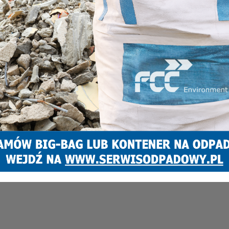
Marcin Pawlenka
20 czerwca 2019
0
Wakacyjne linie oraz wakacyjny rozkład jazdy. Od 20 czerwca
Zarząd Transportu Metropolitalnego wprowadził zmiany w
kursowaniu autobusów. Dzięki nim będzie można dotrzeć do
ąpielisk i...