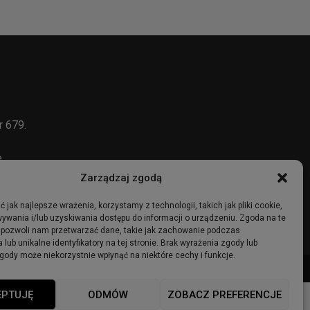
r 679.
e
Zarządzaj zgodą
 jak najlepsze wrażenia, korzystamy z technologii, takich jak pliki cookie,
ywania i/lub uzyskiwania dostępu do informacji o urządzeniu. Zgoda na te
 pozwoli nam przetwarzać dane, takie jak zachowanie podczas
 lub unikalne identyfikatory na tej stronie. Brak wyrażenia zgody lub
gody może niekorzystnie wpłynąć na niektóre cechy i funkcje.
ma
Ogłoszenia
Regulamin
Polityka Prywatności
Polityka cookies
EPTUJĘ
ODMÓW
ZOBACZ PREFERENCJE