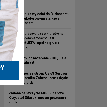
aresztu
Górnik Zabrze wyleciał do Budapesztu!
Przed Trójkolorowymi starcie z
Ferencvárosem
Górnik Zabrze walczy o kibiców na
mecz z Ferencvárosem! Jest
odpowiedź UEFA i apel na grupie
kibicowskiej
Pożar i wybuch na terenie ROD „Biała
Róża” w Zabrzu!
Bolesny cios ze strony UEFA! Surowa
kara dla Górnika Zabrze i zamknięcie
trybuny Torcidy
Zmiana na szczycie MOSiR Zabrze!
Krzysztof Sitarski nowym prezesem
spółki