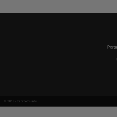
Porta
© 2018 - zabrze24.info.