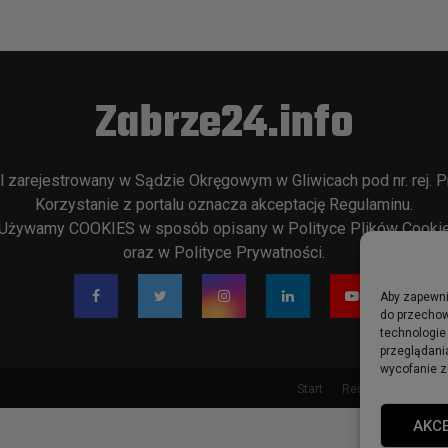
Zabrze24.info
l zarejestrowany w Sądzie Okręgowym w Gliwicach pod nr. rej. P
Korzystanie z portalu oznacza akceptację
Regulaminu
.
Używamy COOKIES w sposób opisany w
Polityce Plików Cooki
oraz w
Polityce Prywatności
.
Aby zapewnić
do przechow
technologie
przeglądania
wycofanie z
Start
Redakcja
Rekla
AKC