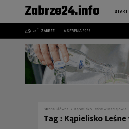
Zabrze24.info
START
C
ZABRZE
6 SIERPNIA 2026
22
Strona Główna
Kąpielisko Leśne w Maciejowie
Tag : Kąpielisko Leśn