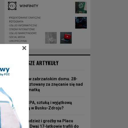
×
NAJNOWSZE ARTYKUŁY
Koszmar w zabrzańskim domu. 28-
latek aresztowany za znęcanie się nad
63-letnią matką
Hotel ze SPA, sztuką i wyjątkową
atmosferą w Busku-Zdroju?
Nocna kradzież i groźby na Placu
Wolności! Dwaj 17-latkowie trafili do