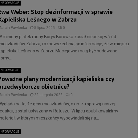
INFORMACJE
Ewa Weber: Stop dezinformacji w sprawie
Kąpieliska Leśnego w Zabrzu
Marcin Pawlenka
5 lipca 2025
0
W miniony piątek radny Borys Borówka zasiał niepokój wśród
mieszkańców Zabrza, rozpowszechniając informacje, że w miejscu
Kąpieliska Leśnego w Zabrzu Maciejowie mają być budowane
omy....
INFORMACJE
Poważne plany modernizacji kąpieliska czy
przedwyborcze obietnice?
Marcin Pawlenka
22 sierpnia 2023
0
Wygląda na to, że głos mieszkańców, m.in. za sprawą naszej
redakcji, został usłyszany w Ratuszu. W lipcu opublikowaliśmy
materiał, w którym mieszkańcy wypowiadali się na...
INFORMACJE