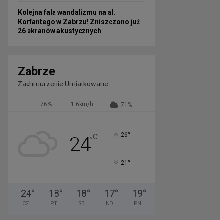
Kolejna fala wandalizmu na al.
Korfantego w Zabrzu! Zniszczono już
26 ekranów akustycznych
Zabrze
Zachmurzenie Umiarkowane
76%
1.6km/h
71%
°
26
C
24
°
°
21
24
°
18
°
18
°
17
°
19
°
CZ
PT
SB
ND
PN