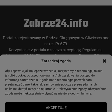
Zabrze24.info
Portal zarejestrowany w Sądzie Okręgowym w Gliwicach pod
nr. rej. Pr 679.
Korzystanie z portalu oznacza akceptację
Regulaminu
.
Używamy COOKIES w sposób opisany w
Polityce Plików
Zarządzaj zgodą
Cookie
oraz w
Polityce Prywatności
.
Aby zapewnić jak najlepsze wrażenia, korzystamy z technologii, takich
jak pliki cookie, do przechowywania i/lub uzyskiwania dostępu do
informacji o urządzeniu. Zgoda na te technologie pozwoli nam
przetwarzać dane, takie jak zachowanie podczas przeglądania lub
unikalne identyfikatory na tej stronie. Brak wyrażenia zgody lub wycofanie
zgody może niekorzystnie wpłynąć na niektóre cechy i funkcje.
© 2018 - zabrze24.info.
AKCEPTUJĘ
Start
Redakcja
Reklama
Ogłoszenia
Regulamin