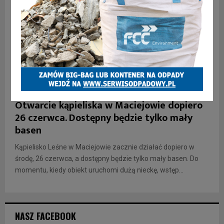
INFORMACJE
Otwarcie kąpieliska w Maciejowie dopiero
26 czerwca. Dostępny będzie tylko mały
basen
Kąpielisko Leśne w Maciejowie zacznie działać dopiero w
środę, 26 czerwca, a dostępny będzie tylko mały basen. Do
momentu, kiedy obiekt uruchomi dużą nieckę, wstęp...
NASZ FACEBOOK