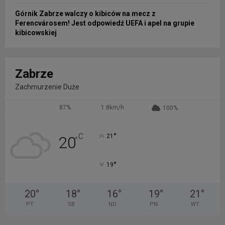
Górnik Zabrze walczy o kibiców na mecz z
Ferencvárosem! Jest odpowiedź UEFA i apel na grupie
kibicowskiej
Zabrze
Zachmurzenie Duże
87%
1.8km/h
100%
°
C
21
20
°
°
19
20
°
18
°
16
°
19
°
21
°
PT
SB
ND
PN
WT