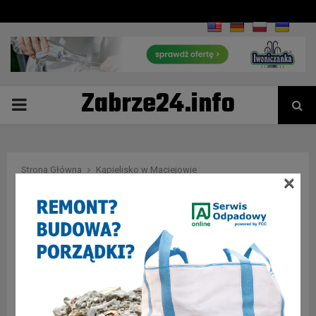
Zabrze24.info
PRIMARY
MENU
Strona Główna
Kąpielisko w Maciejowie
×
Tag : Kąpielisko w
Maciejowie